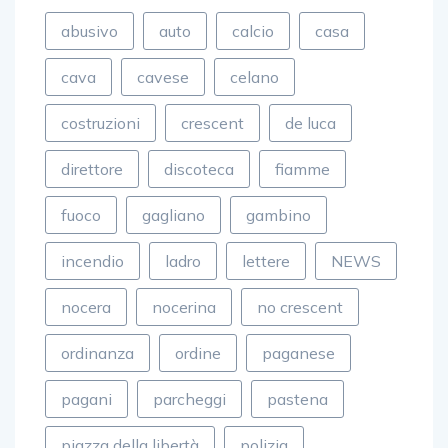
abusivo
auto
calcio
casa
cava
cavese
celano
costruzioni
crescent
de luca
direttore
discoteca
fiamme
fuoco
gagliano
gambino
incendio
ladro
lettere
NEWS
nocera
nocerina
no crescent
ordinanza
ordine
paganese
pagani
parcheggi
pastena
piazza della libertà
polizia