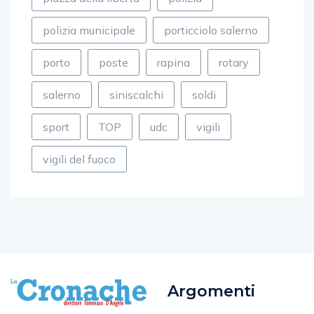
polizia municipale
porticciolo salerno
porto
poste
rapina
rotary
salerno
siniscalchi
soldi
sport
TOP
udc
vigili
vigili del fuoco
Argomenti