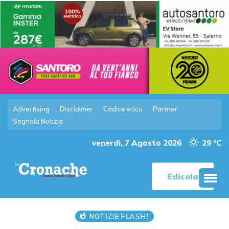
Advertising
Disclaimer
Codice etico
Partner
Segnala Notizia
venerdì, 7 Agosto 2026
29 °C
Edicola
NOTIZIE FLASH!