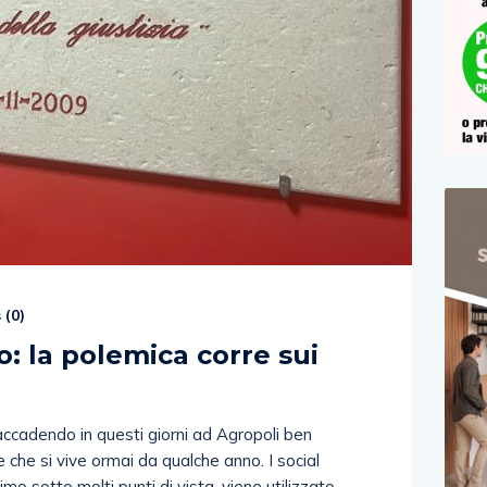
 (
0
)
o: la polemica corre sui
ccadendo in questi giorni ad Agropoli ben
ne che si vive ormai da qualche anno. I social
o sotto molti punti di vista, viene utilizzato