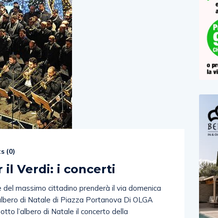
s (
0
)
 il Verdi: i concerti
ne del massimo cittadino prenderà il via domenica
e albero di Natale di Piazza Portanova Di OLGA
to l’albero di Natale il concerto della
 diretto da Daniel Oren. Un vero e proprio bagno