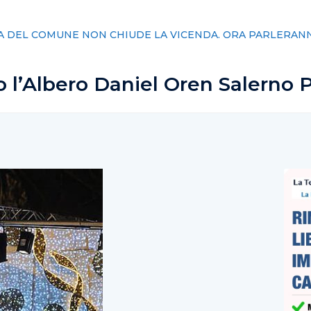
 lavoro, Tiso(Acc. Iniziativa Comune): “Diritti da tutelare ogni 
o l’Albero Daniel Oren Salerno 