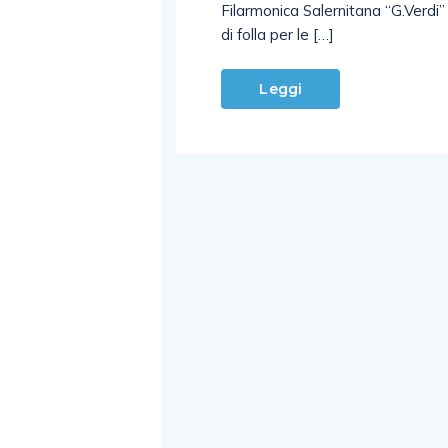
di folla per le […]
Leggi