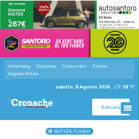
Advertising
Disclaimer
Codice etico
Partner
Segnala Notizia
sabato, 8 Agosto 2026
26 °C
Edicola
NOTIZIE FLASH!