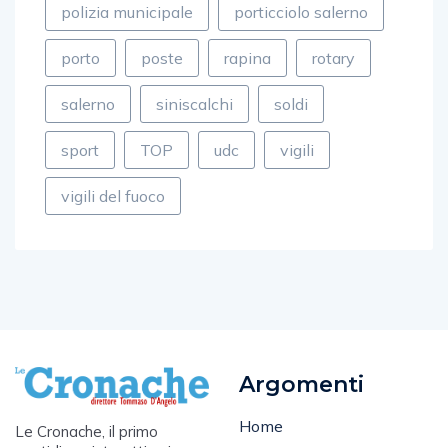
polizia municipale
porticciolo salerno
porto
poste
rapina
rotary
salerno
siniscalchi
soldi
sport
TOP
udc
vigili
vigili del fuoco
Argomenti
Home
Le Cronache, il primo