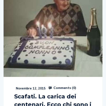
Comments (
0
)
Novembre 12, 2015
Scafati. La carica dei
centenari. Ecco chi sono i