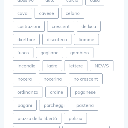
cava
cavese
celano
costruzioni
crescent
de luca
direttore
discoteca
fiamme
fuoco
gagliano
gambino
incendio
ladro
lettere
NEWS
nocera
nocerina
no crescent
ordinanza
ordine
paganese
pagani
parcheggi
pastena
piazza della libertà
polizia