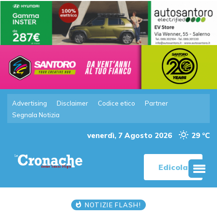
Advertising
Disclaimer
Codice etico
Partner
Segnala Notizia
venerdì, 7 Agosto 2026
29 °C
Edicola
NOTIZIE FLASH!