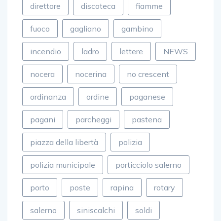
fuoco
gagliano
gambino
incendio
ladro
lettere
NEWS
nocera
nocerina
no crescent
ordinanza
ordine
paganese
pagani
parcheggi
pastena
piazza della libertà
polizia
polizia municipale
porticciolo salerno
porto
poste
rapina
rotary
salerno
siniscalchi
soldi