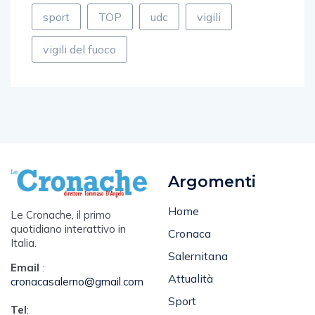
sport
TOP
udc
vigili
vigili del fuoco
Argomenti
Home
Le Cronache, il primo
quotidiano interattivo in
Cronaca
Italia.
Salernitana
Email
:
Attualità
cronacasalerno@gmail.com
Sport
Tel
:
Spettacolo e Cultura
345 1570722