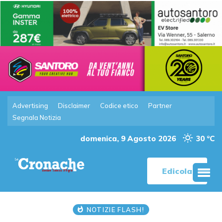
Advertising
Disclaimer
Codice etico
Partner
Segnala Notizia
domenica, 9 Agosto 2026
30 °C
Edicola
NOTIZIE FLASH!