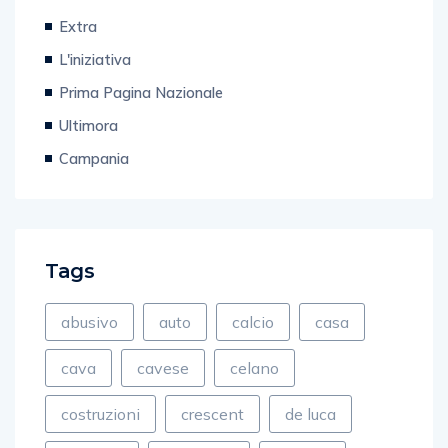
Extra
L'iniziativa
Prima Pagina Nazionale
Ultimora
Campania
Tags
abusivo
auto
calcio
casa
cava
cavese
celano
costruzioni
crescent
de luca
direttore
discoteca
fiamme