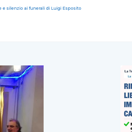
 una casa: blitz dei vigili nel centro storico