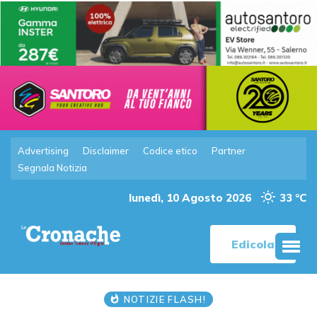
Advertising
Disclaimer
Codice etico
Partner
Segnala Notizia
lunedì, 10 Agosto 2026
33 °C
Edicola
NOTIZIE FLASH!