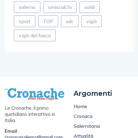
salerno
siniscalchi
soldi
sport
TOP
udc
vigili
vigili del fuoco
Argomenti
Home
Le Cronache, il primo
quotidiano interattivo in
Cronaca
Italia.
Salernitana
Email
:
Attualità
cronacasalerno@gmail.com