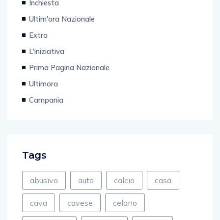
Ultim'ora Nazionale
Extra
L'iniziativa
Prima Pagina Nazionale
Ultimora
Campania
Tags
abusivo
auto
calcio
casa
cava
cavese
celano
costruzioni
crescent
de luca