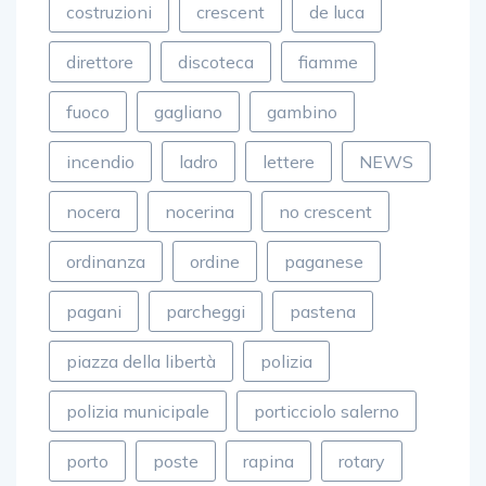
direttore
discoteca
fiamme
fuoco
gagliano
gambino
incendio
ladro
lettere
NEWS
nocera
nocerina
no crescent
ordinanza
ordine
paganese
pagani
parcheggi
pastena
piazza della libertà
polizia
polizia municipale
porticciolo salerno
porto
poste
rapina
rotary