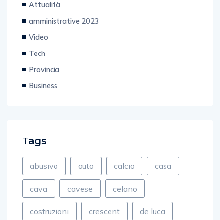
amministrative 2023
Video
Tech
Provincia
Business
Tags
abusivo
auto
calcio
casa
cava
cavese
celano
costruzioni
crescent
de luca