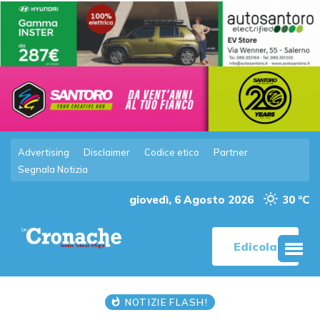
Advertising
Disclaimer
Codice etico
Partner
Segnala Notizia
giovedì, 6 Agosto 2026
30 °C
Edicola
NOTIZIE FLASH!