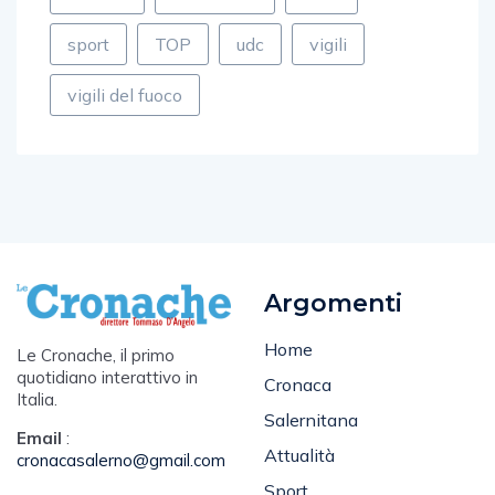
sport
TOP
udc
vigili
vigili del fuoco
Argomenti
Home
Le Cronache, il primo
quotidiano interattivo in
Cronaca
Italia.
Salernitana
Email
:
Attualità
cronacasalerno@gmail.com
Sport
Tel
: