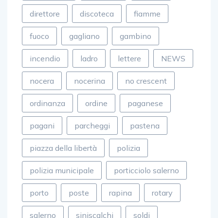
direttore
discoteca
fiamme
fuoco
gagliano
gambino
incendio
ladro
lettere
NEWS
nocera
nocerina
no crescent
ordinanza
ordine
paganese
pagani
parcheggi
pastena
piazza della libertà
polizia
polizia municipale
porticciolo salerno
porto
poste
rapina
rotary
salerno
siniscalchi
soldi