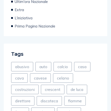
Ultim'ora Nazionale
Extra
L'iniziativa
Prima Pagina Nazionale
Tags
abusivo
auto
calcio
casa
cava
cavese
celano
costruzioni
crescent
de luca
direttore
discoteca
fiamme