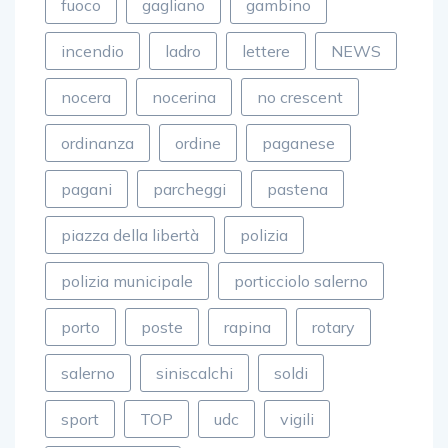
fuoco
gagliano
gambino
incendio
ladro
lettere
NEWS
nocera
nocerina
no crescent
ordinanza
ordine
paganese
pagani
parcheggi
pastena
piazza della libertà
polizia
polizia municipale
porticciolo salerno
porto
poste
rapina
rotary
salerno
siniscalchi
soldi
sport
TOP
udc
vigili