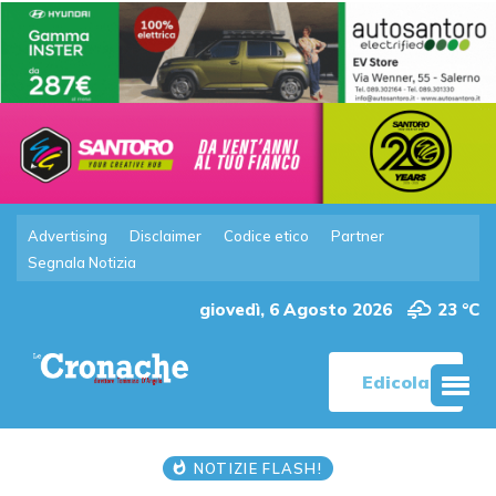
Advertising
Disclaimer
Codice etico
Partner
Segnala Notizia
giovedì, 6 Agosto 2026
23 °C
Edicola
NOTIZIE FLASH!