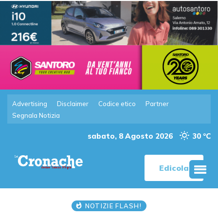
Advertising
Disclaimer
Codice etico
Partner
Segnala Notizia
sabato, 8 Agosto 2026
30 °C
Edicola
NOTIZIE FLASH!