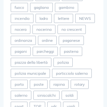
fuoco
gagliano
gambino
incendio
ladro
lettere
NEWS
nocera
nocerina
no crescent
ordinanza
ordine
paganese
pagani
parcheggi
pastena
piazza della libertà
polizia
polizia municipale
porticciolo salerno
porto
poste
rapina
rotary
salerno
siniscalchi
soldi
sport
TOP
udc
vigili