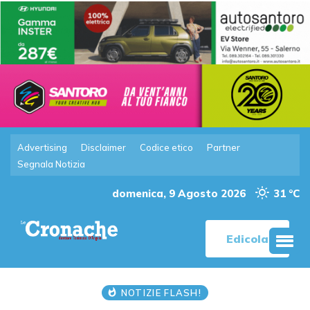
Advertising
Disclaimer
Codice etico
Partner
Segnala Notizia
domenica, 9 Agosto 2026
31 °C
Edicola
NOTIZIE FLASH!