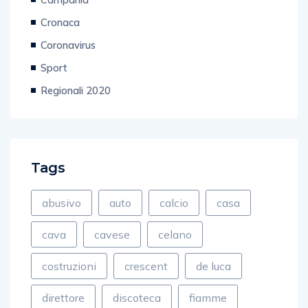
Cronaca
Coronavirus
Sport
Regionali 2020
Tags
abusivo
auto
calcio
casa
cava
cavese
celano
costruzioni
crescent
de luca
direttore
discoteca
fiamme