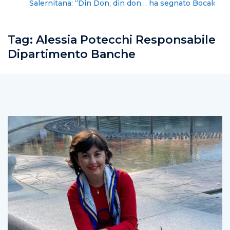
Salernitana: “Din Don, din don… ha segnato Bocalon”
Tag:
Alessia Potecchi Responsabile
Dipartimento Banche