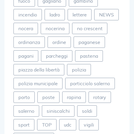
fuoco
gagliano
gambino
incendio
ladro
lettere
NEWS
nocera
nocerina
no crescent
ordinanza
ordine
paganese
pagani
parcheggi
pastena
piazza della libertà
polizia
polizia municipale
porticciolo salerno
porto
poste
rapina
rotary
salerno
siniscalchi
soldi
sport
TOP
udc
vigili