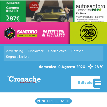
Advertising
Disclaimer
Codice etico
Partner
Segnala Notizia
domenica, 9 Agosto 2026
28 °C
Edicola
NOTIZIE FLASH!