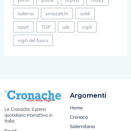
porto
poste
rapina
rotary
salerno
siniscalchi
soldi
sport
TOP
udc
vigili
vigili del fuoco
Argomenti
Home
Le Cronache, il primo
quotidiano interattivo in
Cronaca
Italia.