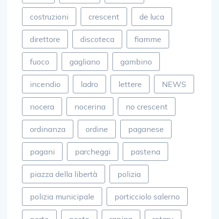
cava
cavese
celano
costruzioni
crescent
de luca
direttore
discoteca
fiamme
fuoco
gagliano
gambino
incendio
ladro
lettere
NEWS
nocera
nocerina
no crescent
ordinanza
ordine
paganese
pagani
parcheggi
pastena
piazza della libertà
polizia
polizia municipale
porticciolo salerno