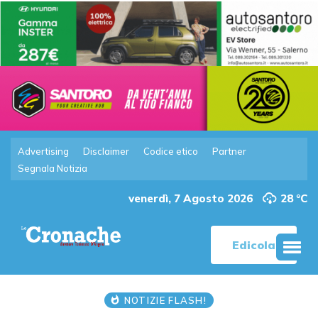
Advertising
Disclaimer
Codice etico
Partner
Segnala Notizia
venerdì, 7 Agosto 2026
28 °C
Edicola
NOTIZIE FLASH!