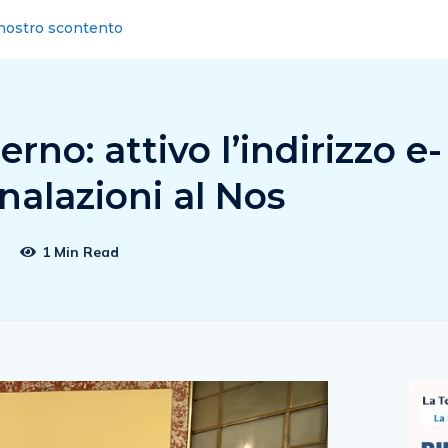
 “Din Don, din don… ha segnato Bocalon”
erno: attivo l’indirizzo e-
nalazioni al Nos
2
1 Min Read