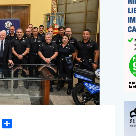
n
gram
hatsApp
Email
Condividi