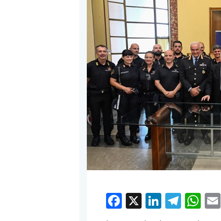
Facebook
X
LinkedI
Tele
W