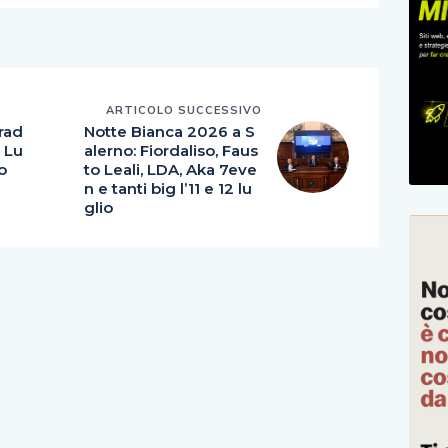
E
ARTICOLO SUCCESSIVO
trad
Notte Bianca 2026 a S
e Lu
alerno: Fiordaliso, Faus
o
to Leali, LDA, Aka 7eve
n e tanti big l’11 e 12 lu
glio