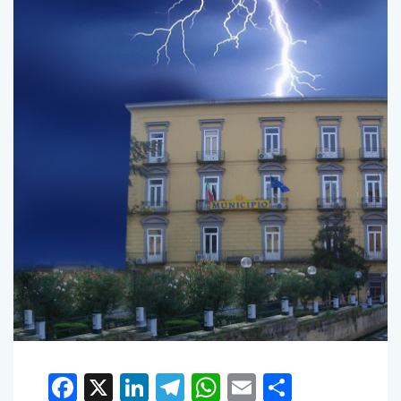
Facebook
X
LinkedIn
Telegram
WhatsApp
Email
Condivid