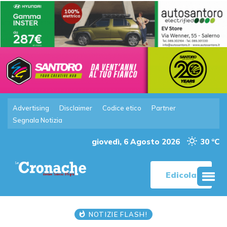
Advertising
Disclaimer
Codice etico
Partner
Segnala Notizia
giovedì, 6 Agosto 2026
30 °C
Edicola
NOTIZIE FLASH!