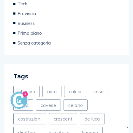
Tech
Provincia
Business
Primo piano
Senza categoria
Tags
abusivo
auto
calcio
casa
cava
cavese
celano
costruzioni
crescent
de luca
direttore
discoteca
fiamme