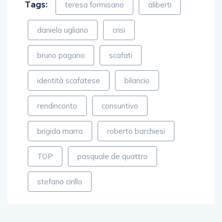
Tags:
teresa formisano
aliberti
daniela ugliano
crisi
bruno pagano
scafati
identità scafatese
bilancio
rendinconto
consuntivo
brigida marra
roberto barchiesi
TOP
pasquale de quattro
stefano cirillo