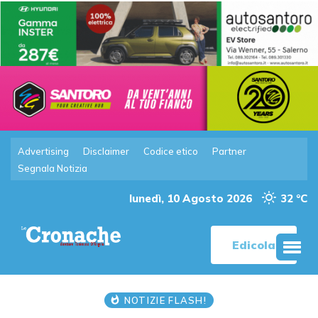
Advertising
Disclaimer
Codice etico
Partner
Segnala Notizia
lunedì, 10 Agosto 2026
32 °C
Edicola
NOTIZIE FLASH!