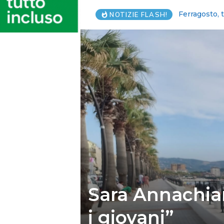
Grillo certif
NOTIZIE FLASH!
Sara Annachiara
i giovani”