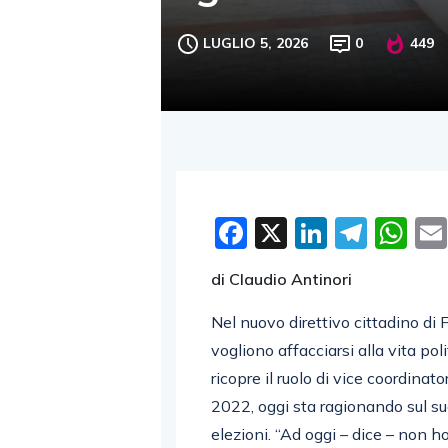
LUGLIO 5, 2026
0
449
Facebook
X
LinkedI
Tele
W
di Claudio Antinori
Nel nuovo direttivo cittadino di 
vogliono affacciarsi alla vita pol
ricopre il ruolo di vice coordina
2022, oggi sta ragionando sul su
elezioni. “Ad oggi – dice – non ho