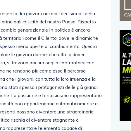
resenza dei giovani nei ruoli decisionali della
 principali criticità del nostro Paese. Rispetto
il ricambio generazionale in politica è ancora
à territoriali come il Cilento, dove le dinamiche
 e spesso meno aperte al cambiamento. Questa
colare le giovani donne, che oltre a dover
a, si trovano ancora oggi a confrontarsi con
 che ne rendono più complesso il percorso
na che i giovani, con tutta la loro irruenza e la
sono stati spesso i protagonisti delle più grandi
politiche. La passione e l’entusiasmo rappresentano
e qualità non appartengono automaticamente a
presenti possono diventare una straordinaria
itica rischia di diventare stagnante o
ono rappresentare l’elemento capace di