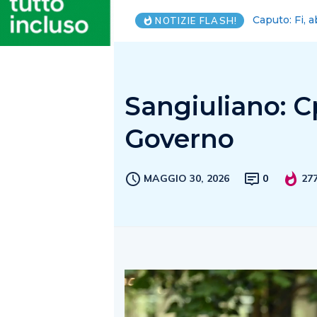
E’ morto Rob
NOTIZIE FLASH!
Sangiuliano: Cp
Governo
MAGGIO 30, 2026
0
27