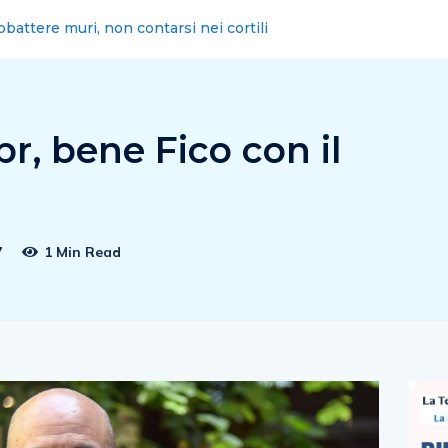
erto Costanzo, fu il primo assessore campano all’agricoltura
r, bene Fico con il
7
1 Min Read