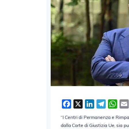
Facebook
X
LinkedI
Tele
W
“I Centri di Permanenza e Rimpat
dalla Corte di Giustizia Ue, sia pu