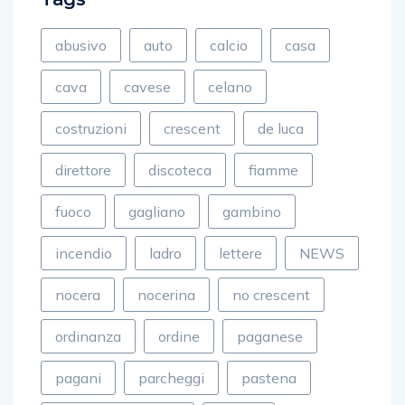
abusivo
auto
calcio
casa
cava
cavese
celano
costruzioni
crescent
de luca
direttore
discoteca
fiamme
fuoco
gagliano
gambino
incendio
ladro
lettere
NEWS
nocera
nocerina
no crescent
ordinanza
ordine
paganese
pagani
parcheggi
pastena