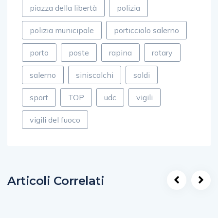
piazza della libertà
polizia
polizia municipale
porticciolo salerno
porto
poste
rapina
rotary
salerno
siniscalchi
soldi
sport
TOP
udc
vigili
vigili del fuoco
Articoli Correlati