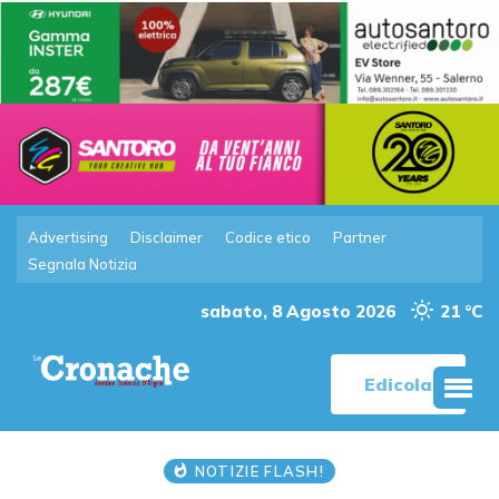
Advertising
Disclaimer
Codice etico
Partner
Segnala Notizia
sabato, 8 Agosto 2026
21 °C
Edicola
NOTIZIE FLASH!