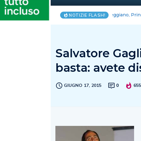
Salerno, blit
NOTIZIE FLASH!
Salvatore Gagli
basta: avete di
GIUGNO 17, 2015
0
65