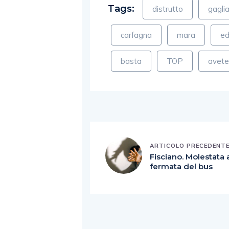
Tags:
distrutto
gagli
carfagna
mara
e
basta
TOP
avet
ARTICOLO PRECEDENT
Fisciano. Molestata a
fermata del bus