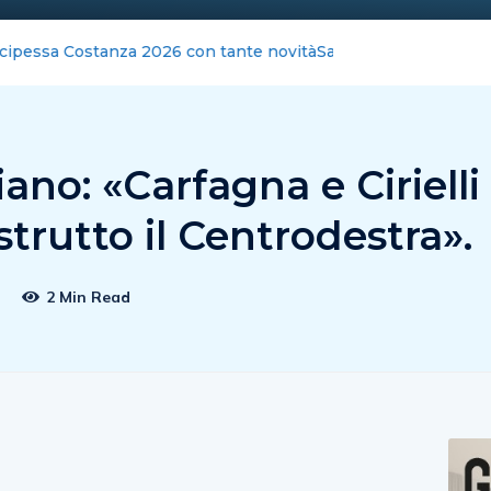
z della Municipale: fermati vari venditori ambulanti
ano: «Carfagna e Cirielli
strutto il Centrodestra».
5
2 Min Read