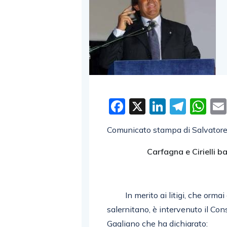
Facebook
X
LinkedI
Tele
W
Comunicato stampa di Salvatore
Carfagna e Cirielli b
In merito ai litigi, che ormai d
salernitano, è intervenuto il Con
Gagliano che ha dichiarato: