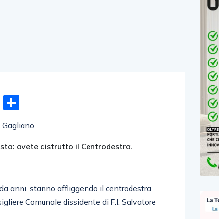
n
gram
hatsApp
Email
Condividi
 Gagliano
asta: avete distrutto il Centrodestra.
a anni, stanno affliggendo il centrodestra
sigliere Comunale dissidente di F.I. Salvatore