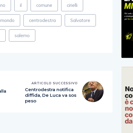
ano
il
comune
cirielli
dmondo
centrodestra
Salvatore
e
salerno
ARTICOLO SUCCESSIVO
E
Centrodestra notifica
lla
diffida, De Luca va sos
peso