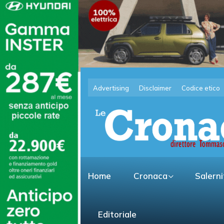
Advertising
Disclaimer
Codice etico
Home
Cronaca
Salern
Editoriale