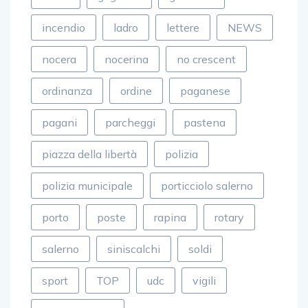
incendio
ladro
lettere
NEWS
nocera
nocerina
no crescent
ordinanza
ordine
paganese
pagani
parcheggi
pastena
piazza della libertà
polizia
polizia municipale
porticciolo salerno
porto
poste
rapina
rotary
salerno
siniscalchi
soldi
sport
TOP
udc
vigili