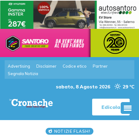
Advertising
Disclaimer
Codice etico
Partner
Segnala Notizia
sabato, 8 Agosto 2026
29 °C
Edicola
NOTIZIE FLASH!