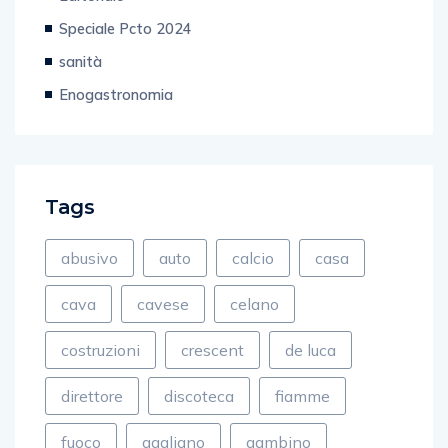
Speciale Pcto 2024
sanità
Enogastronomia
Tags
abusivo
auto
calcio
casa
cava
cavese
celano
costruzioni
crescent
de luca
direttore
discoteca
fiamme
fuoco
gagliano
gambino