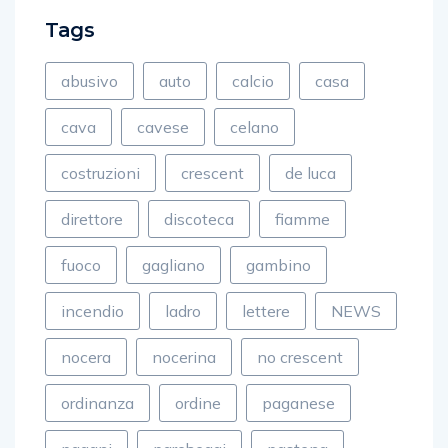
Tags
abusivo
auto
calcio
casa
cava
cavese
celano
costruzioni
crescent
de luca
direttore
discoteca
fiamme
fuoco
gagliano
gambino
incendio
ladro
lettere
NEWS
nocera
nocerina
no crescent
ordinanza
ordine
paganese