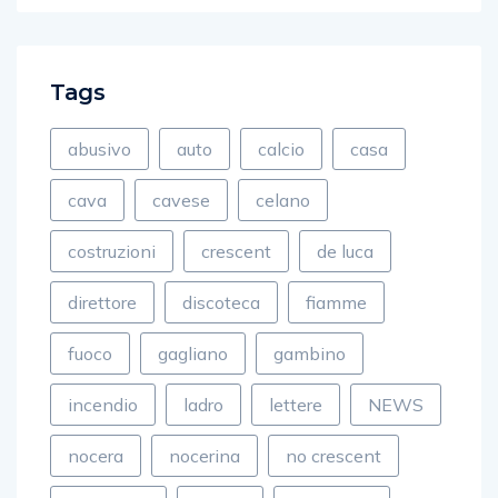
Tags
abusivo
auto
calcio
casa
cava
cavese
celano
costruzioni
crescent
de luca
direttore
discoteca
fiamme
fuoco
gagliano
gambino
incendio
ladro
lettere
NEWS
nocera
nocerina
no crescent