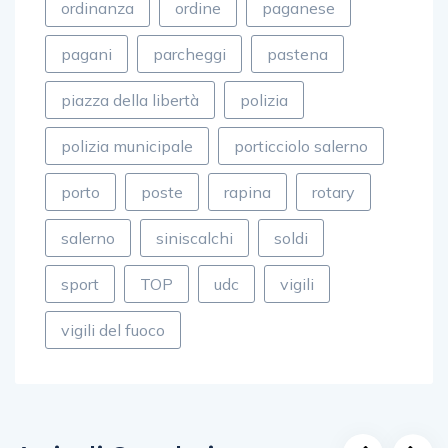
ordinanza
ordine
paganese
pagani
parcheggi
pastena
piazza della libertà
polizia
polizia municipale
porticciolo salerno
porto
poste
rapina
rotary
salerno
siniscalchi
soldi
sport
TOP
udc
vigili
vigili del fuoco