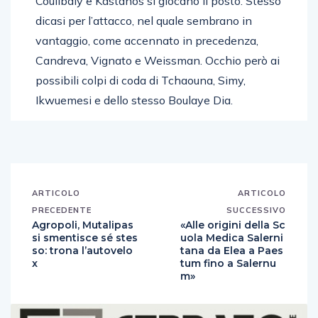
Coulibaly e Kastanos si giocano il posto. Stesso
dicasi per l’attacco, nel quale sembrano in
vantaggio, come accennato in precedenza,
Candreva, Vignato e Weissman. Occhio però ai
possibili colpi di coda di Tchaouna, Simy,
Ikwuemesi e dello stesso Boulaye Dia.
ARTICOLO
ARTICOLO
PRECEDENTE
SUCCESSIVO
Agropoli, Mutalipas
«Alle origini della Sc
si smentisce sé stes
uola Medica Salerni
so: trona l’autovelo
tana da Elea a Paes
x
tum fino a Salernu
m»