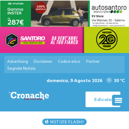
Advertising
Disclaimer
Codice etico
Partner
Segnala Notizia
domenica, 9 Agosto 2026
30 °C
Edicola
NOTIZIE FLASH!