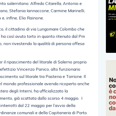
nto salernitano: Alfredo Citarella, Antonio e
no, Stefania Iannaccone, Carmine Marinelli,
e, infine, Elio Rainone.
o, il cittadino di via Lungomare Colombo che
 ha così avuto torto in quanto ritenuto dal Pm
o, non rivestendo la qualità di persona offesa
r il ripascimento del litorale di Salerno proprio
prefettizio Vincenzo Panico, alto funzionario
ascimento sul litorale tra Pastena e Torrione. Il
nel mondo professionale avendo ricoperto anche
stero degli Interni, ha ufficializzato la
mento, già scattata dallo scorso 4 maggio. I
nterrotti dal 22 maggio per l’avvio della
ordinanze comunali e della Capitaneria di Porto.