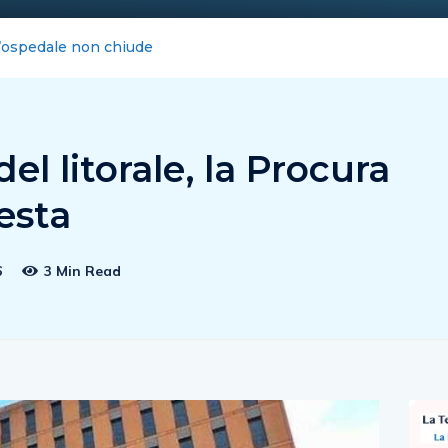
pe: la nota del Comune non chiude la vicenda
l litorale, la Procura
iesta
6
3 Min Read