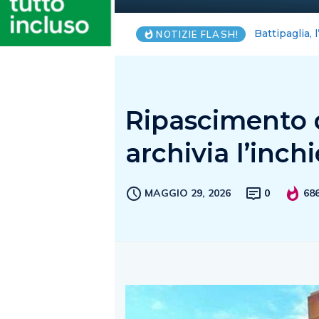
Arechi e Vol
NOTIZIE FLASH!
Ripascimento de
archivia l’inch
MAGGIO 29, 2026
0
68