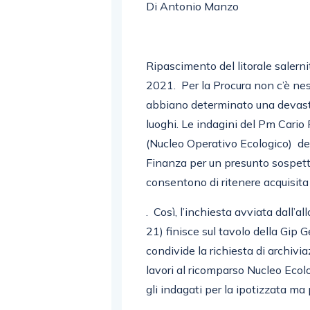
Di Antonio Manzo
Ripascimento del litorale salerni
2021. Per la Procura non c’è ne
abbiano determinato una devast
luoghi. Le indagini del Pm Cario 
(Nucleo Operativo Ecologico) dei
Finanza per un presunto sospetto
consentono di ritenere acquisita
. Così, l’inchiesta avviata dal
21) finisce sul tavolo della Gi
condivide la richiesta di archivi
lavori al ricomparso Nucleo Ecolo
gli indagati per la ipotizzata m