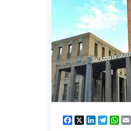
Facebook
X
LinkedI
Tele
W