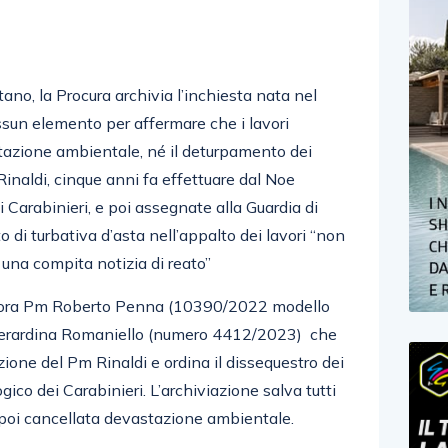
tano, la Procura archivia l’inchiesta nata nel
ssun elemento per affermare che i lavori
azione ambientale, né il deturpamento dei
Rinaldi, cinque anni fa effettuare dal Noe
 Carabinieri, e poi assegnate alla Guardia di
 di turbativa d’asta nell’appalto dei lavori “non
 una compita notizia di reato”
l’allora Pm Roberto Penna (10390/2022 modello
p Gerardina Romaniello (numero 4412/2023) che
azione del Pm Rinaldi e ordina il dissequestro dei
gico dei Carabinieri. L’archiviazione salva tutti
a poi cancellata devastazione ambientale.