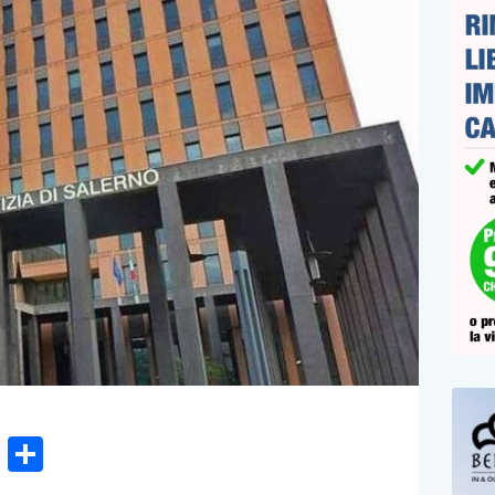
n
gram
hatsApp
Email
Condividi