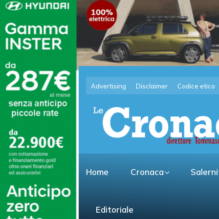
Advertising
Disclaimer
Codice etico
Home
Cronaca
Salern
Editoriale