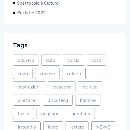
Spettacolo e Cultura
Politiche 2022
Tags
abusivo
auto
calcio
casa
cava
cavese
celano
costruzioni
crescent
de luca
direttore
discoteca
fiamme
fuoco
gagliano
gambino
incendio
ladro
lettere
NEWS