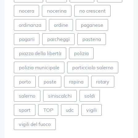
nocera
nocerina
no crescent
ordinanza
ordine
paganese
pagani
parcheggi
pastena
piazza della libertà
polizia
polizia municipale
porticciolo salerno
porto
poste
rapina
rotary
salerno
siniscalchi
soldi
sport
TOP
udc
vigili
vigili del fuoco