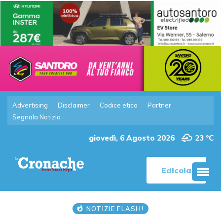
Advertising
Disclaimer
Codice etico
Partner
Segnala Notizia
giovedì, 6 Agosto 2026
23 °C
Edicola
NOTIZIE FLASH!