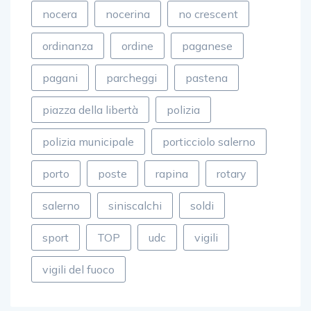
nocera
nocerina
no crescent
ordinanza
ordine
paganese
pagani
parcheggi
pastena
piazza della libertà
polizia
polizia municipale
porticciolo salerno
porto
poste
rapina
rotary
salerno
siniscalchi
soldi
sport
TOP
udc
vigili
vigili del fuoco