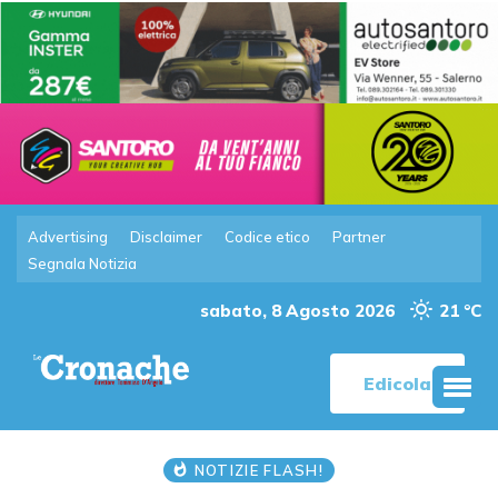
Advertising
Disclaimer
Codice etico
Partner
Segnala Notizia
sabato, 8 Agosto 2026
21 °C
Edicola
NOTIZIE FLASH!