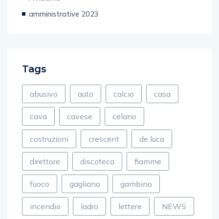
amministrative 2023
Tags
abusivo
auto
calcio
casa
cava
cavese
celano
costruzioni
crescent
de luca
direttore
discoteca
fiamme
fuoco
gagliano
gambino
incendio
ladro
lettere
NEWS