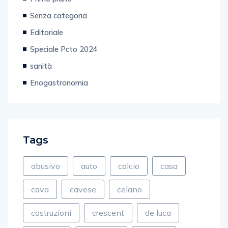
Senza categoria
Editoriale
Speciale Pcto 2024
sanità
Enogastronomia
Tags
abusivo
auto
calcio
casa
cava
cavese
celano
costruzioni
crescent
de luca