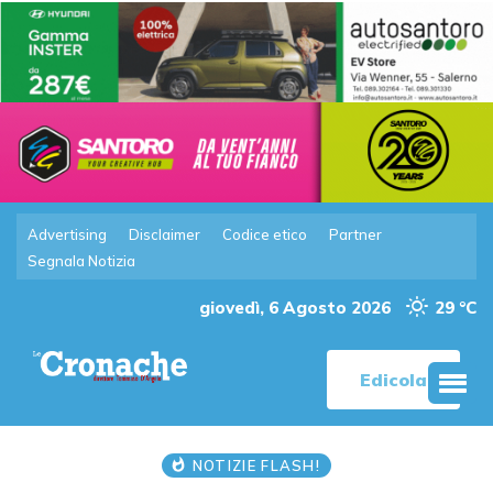
Advertising
Disclaimer
Codice etico
Partner
Segnala Notizia
giovedì, 6 Agosto 2026
29 °C
Edicola
NOTIZIE FLASH!