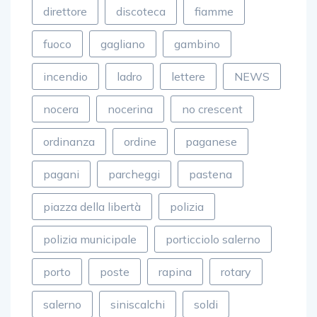
direttore
discoteca
fiamme
fuoco
gagliano
gambino
incendio
ladro
lettere
NEWS
nocera
nocerina
no crescent
ordinanza
ordine
paganese
pagani
parcheggi
pastena
piazza della libertà
polizia
polizia municipale
porticciolo salerno
porto
poste
rapina
rotary
salerno
siniscalchi
soldi