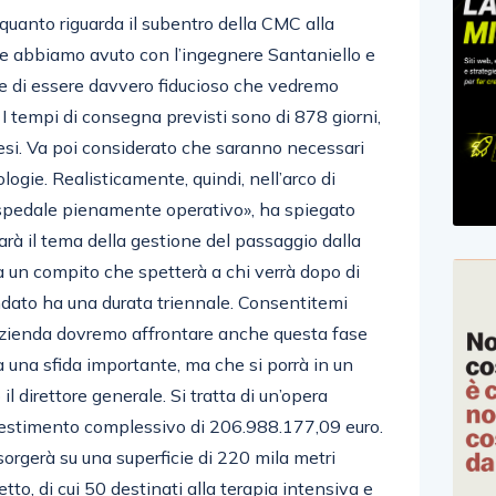
 quanto riguarda il subentro della CMC alla
 che abbiamo avuto con l’ingegnere Santaniello e
re di essere davvero fiducioso che vedremo
 I tempi di consegna previsti sono di 878 giorni,
mesi. Va poi considerato che saranno necessari
ologie. Realisticamente, quindi, nell’arco di
spedale pienamente operativo», ha spiegato
rà il tema della gestione del passaggio dalla
rà un compito che spetterà a chi verrà dopo di
dato ha una durata triennale. Consentitemi
 azienda dovremo affrontare anche questa fase
à una sfida importante, ma che si porrà in un
 direttore generale. Si tratta di un’opera
nvestimento complessivo di 206.988.177,09 euro.
orgerà su una superficie di 220 mila metri
etto, di cui 50 destinati alla terapia intensiva e