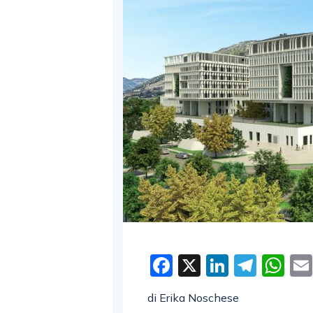
Facebook
X
LinkedI
Tele
W
di Erika Noschese