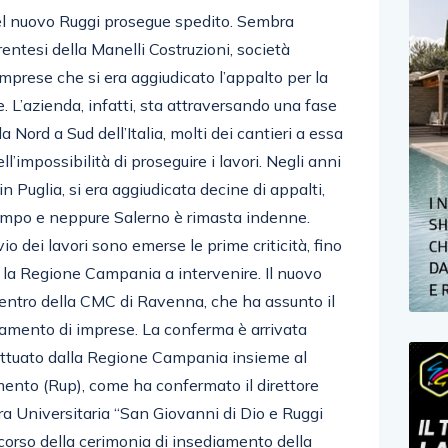
 del nuovo Ruggi prosegue spedito. Sembra
entesi della Manelli Costruzioni, società
mprese che si era aggiudicato l’appalto per la
. L’azienda, infatti, sta attraversando una fase
a Nord a Sud dell’Italia, molti dei cantieri a essa
ll’impossibilità di proseguire i lavori. Negli anni
n Puglia, si era aggiudicata decine di appalti,
campo e neppure Salerno è rimasta indenne.
o dei lavori sono emerse le prime criticità, fino
 la Regione Campania a intervenire. Il nuovo
ubentro della CMC di Ravenna, che ha assunto il
pamento di imprese. La conferma è arrivata
fettuato dalla Regione Campania insieme al
ento (Rup), come ha confermato il direttore
a Universitaria “San Giovanni di Dio e Ruggi
corso della cerimonia di insediamento della