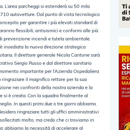
ca. L’area parcheggi si estenderà su 50 mila
.710 autovetture. Dal punto di vista tecnologico
 concepito per garantire i più elevati standard di
 saranno flessibili, antisismici e conformi alle più
di prevenzione incendi e tutela ambientale.
 è insediata la nuova direzione strategica
taria. Il direttore generale Nicola Cantone sarà
rativo Sergio Russo e dal direttore sanitario
 momento importante per l’Azienda Ospedaliera
 ringraziare il magnifico rettore per la sua
zione nei confronti della nostra azienda e la
he si è creata. Con la squadra finalmente al
glio. In questi primi due o tre giorni abbiamo
idero ringraziare tutti gli uffici amministrativi
sollecitati molto, ma credo che ci troviamo in
a: abbiamo la necessità di accelerare al