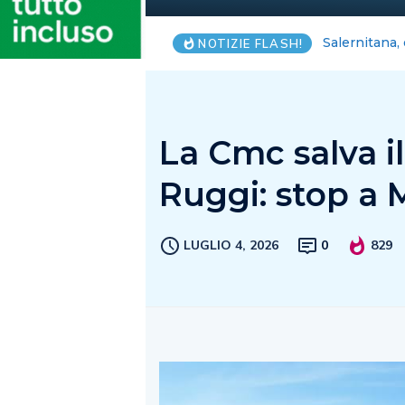
Blackout Int
NOTIZIE FLASH!
La Cmc salva i
Ruggi: stop a 
LUGLIO 4, 2026
0
829