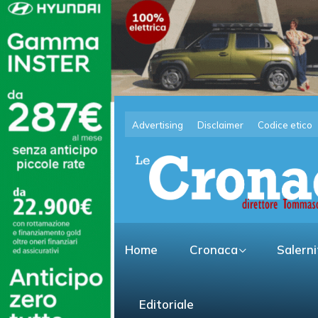
Advertising
Disclaimer
Codice etico
Home
Cronaca
Salern
Editoriale