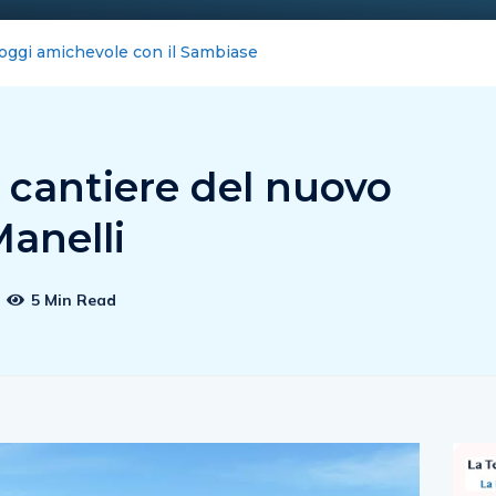
ernet blocca la Costiera : FeNAILP, chiederemo i danni
l cantiere del nuovo
Manelli
5 Min Read