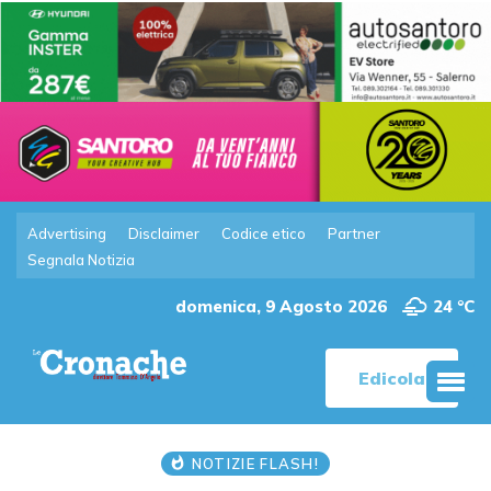
Advertising
Disclaimer
Codice etico
Partner
Segnala Notizia
domenica, 9 Agosto 2026
24 °C
Edicola
NOTIZIE FLASH!