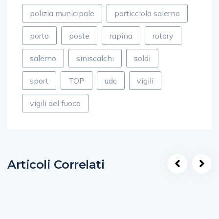
polizia municipale
porticciolo salerno
porto
poste
rapina
rotary
salerno
siniscalchi
soldi
sport
TOP
udc
vigili
vigili del fuoco
Articoli Correlati