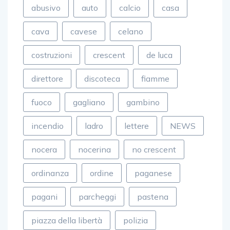
abusivo
auto
calcio
casa
cava
cavese
celano
costruzioni
crescent
de luca
direttore
discoteca
fiamme
fuoco
gagliano
gambino
incendio
ladro
lettere
NEWS
nocera
nocerina
no crescent
ordinanza
ordine
paganese
pagani
parcheggi
pastena
piazza della libertà
polizia