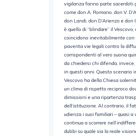
vigilanza fanno parte sacerdoti 
come don A. Romano, don V. D’A
don Landi, don D’Arienzo e don G
è quello di “blindare” il Vescovo, 
coincidono inevitabilmente con i 
paventa vie legali contro la diff
corrispondenti al vero suona qui
da chiedersi chi difenda, invece, 
in questi anni. Questo scenario i
Vescovo ha della Chiesa salernita
un clima di rispetto reciproco d
dimissioni e una ripartenza tras
dell’istituzione. Al contrario, il 
udienza i suoi familiari – quasi a
continua a scorrere nell’indiffer
dubbi su quale sia la reale visio