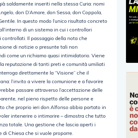
già saldamente inseriti nella stessa Curia: nomi
ngelo, don D’Amore, don Sessa, don Coppola,
entile. In questo modo l’unico risultato concreto
all’interno di un sistema in cui i controllori
controllati. Il passaggio della nota che
usione di notizie o presunte tali non
ndi come un richiamo quasi intimidatorio. Viene
la reputazione di tanti preti e comunità umiliati
nterroga direttamente la “Visione” che il
na: l’invito a vivere la comunione e a favorire
ovrebbe passare attraverso l’accettazione delle
parente, nel pieno rispetto delle persone e
fatto che proprio ieri don Alfonso abbia portato in
 voler intenerire o intimorire – dimostra che tutto
enza totale. Una gestione che lascia aperti i
ne di Chiesa che si vuole proporre.