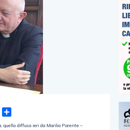
n
gram
hatsApp
Email
Condividi
quella diffusa ieri da Marilia Parente –