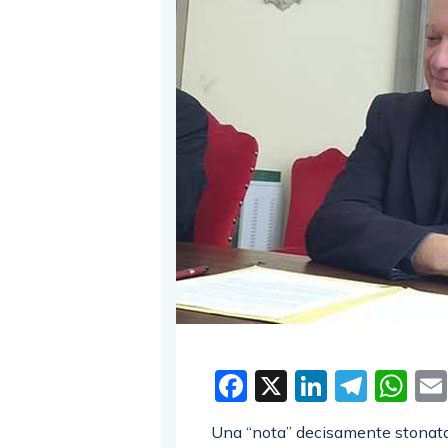
Facebook
X
LinkedI
Tele
W
Una “nota” decisamente stonata, 