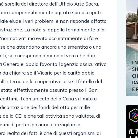
 sorella del direttore dell’Ufficio Arte Sacra.
i sono comprensibilmente agitati e preoccupati,
iale elude i veri problemi e non risponde affatto
istrazione. La nota si appella formalmente alla
a “normativa”, ma evita accuratamente di fare
cise che attendono ancora una smentita o una
fatti, se corrisponda o meno al vero che don
a Generale, abbia favorito l’agenzia assicurativa
 da chiarire se il Vicario per la carità abbia
all’interno delle cooperative, o se il fratello del
a stato effettivamente assunto presso il San
egittimi, il comunicato della Curia si limita a
dicontazione dei fondi dell’otto per mille
ella CEI e che tali attività sono valutate, di
nismi di partecipazione e di vigilanza
a realtà dei fatti è che di questi organismi di