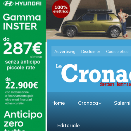
Advertising
Disclaimer
Codice etico
Home
Cronaca
Salern
Editoriale