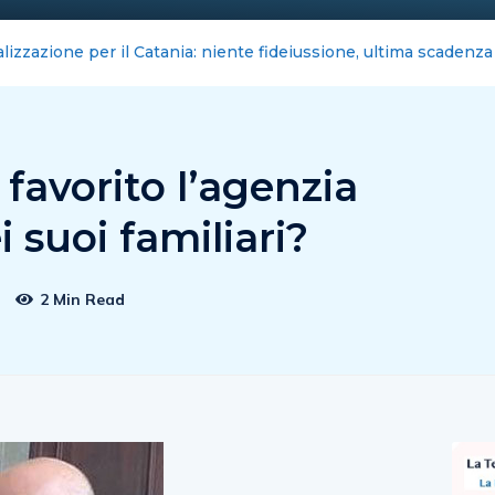
cord per Sistemi Salerno: sei guasti in un mese
favorito l’agenzia
i suoi familiari?
2 Min Read