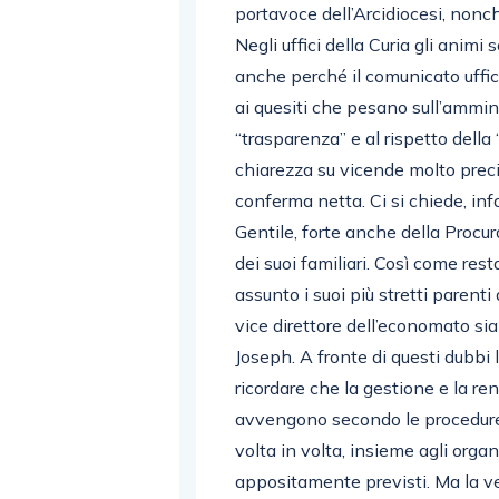
portavoce dell’Arcidiocesi, nonché
Negli uffici della Curia gli anim
anche perché il comunicato uffic
ai quesiti che pesano sull’ammin
“trasparenza” e al rispetto dell
chiarezza su vicende molto pre
conferma netta. Ci si chiede, in
Gentile, forte anche della Procur
dei suoi familiari. Così come resta
assunto i suoi più stretti parenti 
vice direttore dell’economato si
Joseph. A fronte di questi dubbi l
ricordare che la gestione e la ren
avvengono secondo le procedure d
volta in volta, insieme agli orga
appositamente previsti. Ma la ver