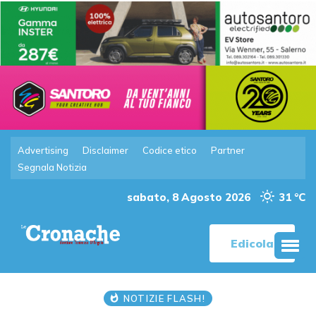
Advertising
Disclaimer
Codice etico
Partner
Segnala Notizia
sabato, 8 Agosto 2026
31 °C
Edicola
NOTIZIE FLASH!