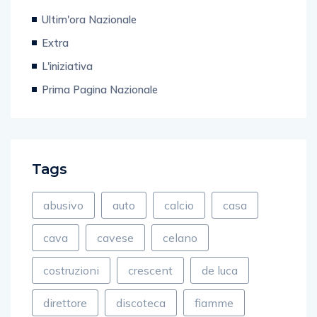
Ultim'ora Nazionale
Extra
L'iniziativa
Prima Pagina Nazionale
Tags
abusivo
auto
calcio
casa
cava
cavese
celano
costruzioni
crescent
de luca
direttore
discoteca
fiamme