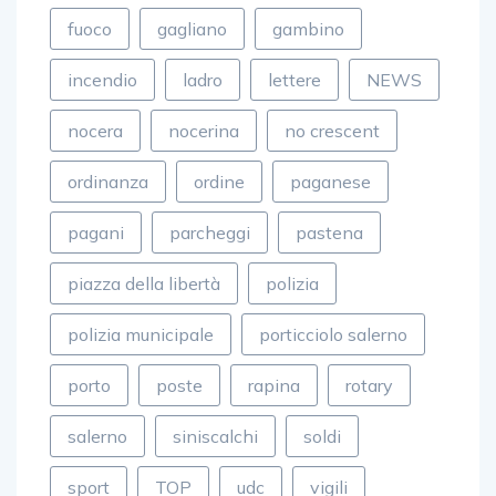
fuoco
gagliano
gambino
incendio
ladro
lettere
NEWS
nocera
nocerina
no crescent
ordinanza
ordine
paganese
pagani
parcheggi
pastena
piazza della libertà
polizia
polizia municipale
porticciolo salerno
porto
poste
rapina
rotary
salerno
siniscalchi
soldi
sport
TOP
udc
vigili