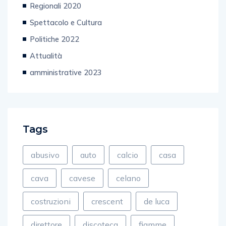
Regionali 2020
Spettacolo e Cultura
Politiche 2022
Attualità
amministrative 2023
Tags
abusivo
auto
calcio
casa
cava
cavese
celano
costruzioni
crescent
de luca
direttore
discoteca
fiamme