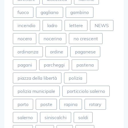
fuoco
gagliano
gambino
incendio
ladro
lettere
NEWS
nocera
nocerina
no crescent
ordinanza
ordine
paganese
pagani
parcheggi
pastena
piazza della libertà
polizia
polizia municipale
porticciolo salerno
porto
poste
rapina
rotary
salerno
siniscalchi
soldi