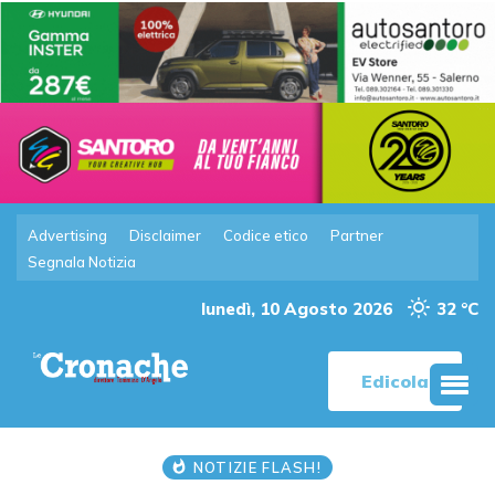
Advertising
Disclaimer
Codice etico
Partner
Segnala Notizia
lunedì, 10 Agosto 2026
32 °C
Edicola
NOTIZIE FLASH!