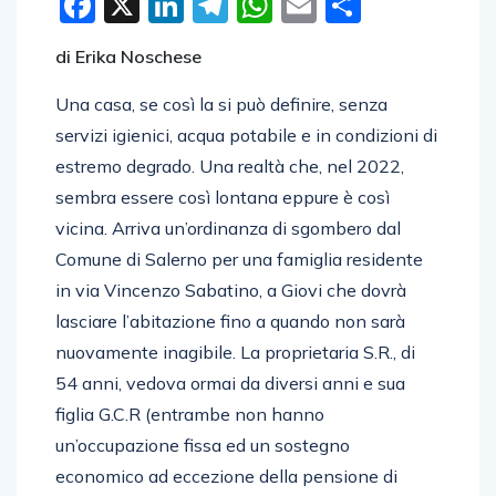
Facebook
X
LinkedIn
Telegram
WhatsApp
Email
Condivid
di Erika Noschese
Una casa, se così la si può definire, senza
servizi igienici, acqua potabile e in condizioni di
estremo degrado. Una realtà che, nel 2022,
sembra essere così lontana eppure è così
vicina. Arriva un’ordinanza di sgombero dal
Comune di Salerno per una famiglia residente
in via Vincenzo Sabatino, a Giovi che dovrà
lasciare l’abitazione fino a quando non sarà
nuovamente inagibile. La proprietaria S.R., di
54 anni, vedova ormai da diversi anni e sua
figlia G.C.R (entrambe non hanno
un’occupazione fissa ed un sostegno
economico ad eccezione della pensione di