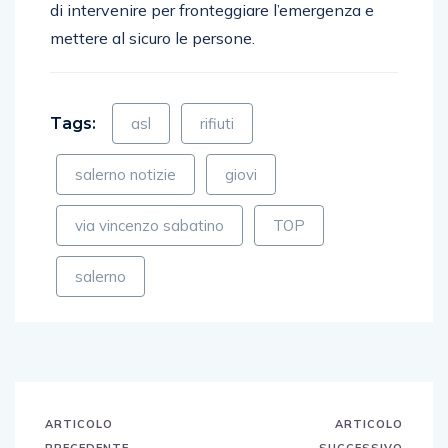
di intervenire per fronteggiare l’emergenza e
mettere al sicuro le persone.
Tags:
asl
rifiuti
salerno notizie
giovi
via vincenzo sabatino
TOP
salerno
ARTICOLO
ARTICOLO