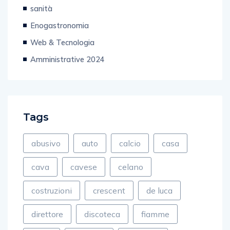
sanità
Enogastronomia
Web & Tecnologia
Amministrative 2024
Tags
abusivo
auto
calcio
casa
cava
cavese
celano
costruzioni
crescent
de luca
direttore
discoteca
fiamme