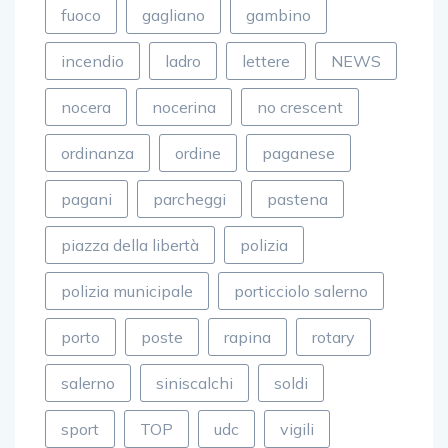
fuoco
gagliano
gambino
incendio
ladro
lettere
NEWS
nocera
nocerina
no crescent
ordinanza
ordine
paganese
pagani
parcheggi
pastena
piazza della libertà
polizia
polizia municipale
porticciolo salerno
porto
poste
rapina
rotary
salerno
siniscalchi
soldi
sport
TOP
udc
vigili