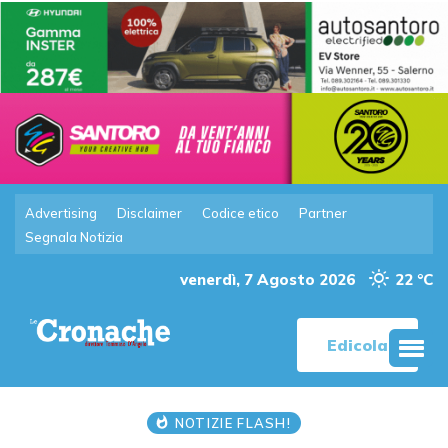
Advertising
Disclaimer
Codice etico
Partner
Segnala Notizia
venerdì, 7 Agosto 2026
22 °C
Edicola
NOTIZIE FLASH!