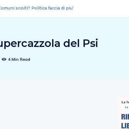
Salerno, esposto-denuncia del Comune contro la gestione del
percazzola del Psi
4 Min Read