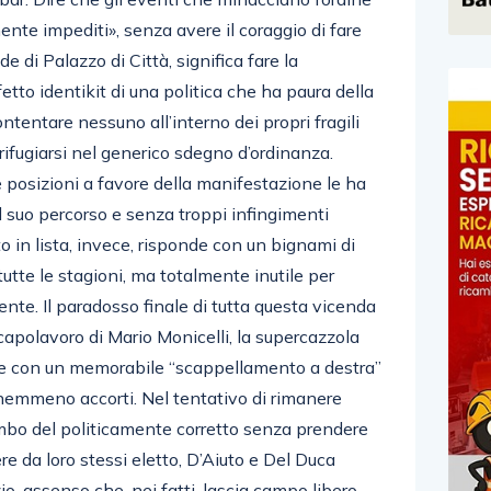
ente impediti», senza avere il coraggio di fare
e di Palazzo di Città, significa fare la
fetto identikit di una politica che ha paura della
tentare nessuno all’interno dei propri fragili
e rifugiarsi nel generico sdegno d’ordinanza.
 posizioni a favore della manifestazione le ha
l suo percorso e senza troppi infingimenti
ato in lista, invece, risponde con un bignami di
tutte le stagioni, ma totalmente inutile per
sente. Il paradosso finale di tutta questa vicenda
capolavoro di Mario Monicelli, la supercazzola
lude con un memorabile “scappellamento a destra”
o nemmeno accorti. Nel tentativo di rimanere
limbo del politicamente corretto senza prendere
re da loro stessi eletto, D’Aiuto e Del Duca
zio-assenso che, nei fatti, lascia campo libero