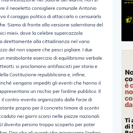
re il neoeletto consigliere comunale Antonio
 il coraggio politico di attaccarlo o censurarlo
he. Siamo di fronte alla versione salernitana del
ci miei», dove la celebre supercazzola
 direttamente alla cittadinanza nel vano
zzo del non sapere che pesci pigliare. I due
 un mirabolante esercizio di equilibrismo verbale.
eotti, si proclamano antifascisti per storia e
della Costituzione repubblicana e, infine,
inché vengano impediti gli eventi che hanno il
appresentano un rischio per l’ordine pubblico. Il
o, il contro-evento organizzato dalle forze di
o istante proprio per il concreto timore di scontri
accaduto nei giorni scorsi nelle piazze nazionali.
PSI diventa persino troppo scoperto per poter
 bar. Dire che gli eventi che minacciano l’ordine