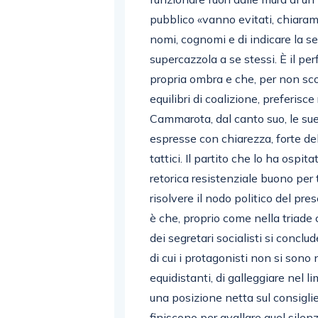
pubblico «vanno evitati, chiaram
nomi, cognomi e di indicare la sed
supercazzola a se stessi. È il per
propria ombra e che, per non scon
equilibri di coalizione, preferisc
Cammarota, dal canto suo, le sue
espresse con chiarezza, forte de
tattici. Il partito che lo ha ospit
retorica resistenziale buono per 
risolvere il nodo politico del pre
è che, proprio come nella triade 
dei segretari socialisti si conc
di cui i protagonisti non si son
equidistanti, di galleggiare nel 
una posizione netta sul consiglie
finiscono per avallare quel silen