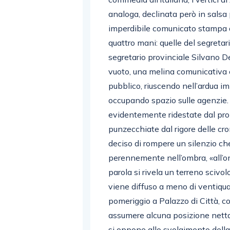
analoga, declinata però in salsa p
imperdibile comunicato stampa d
quattro mani: quelle del segretar
segretario provinciale Silvano D
vuoto, una melina comunicativa c
pubblico, riuscendo nell’ardua i
occupando spazio sulle agenzie. 
evidentemente ridestate dal pro
punzecchiate dal rigore delle cro
deciso di rompere un silenzio ch
perennemente nell’ombra, «all’omb
parola si rivela un terreno scivol
viene diffuso a meno di ventiqua
pomeriggio a Palazzo di Città, c
assumere alcuna posizione netta.
si oppone allo svolgimento dell