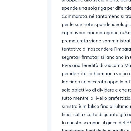
spende una sola riga per difende
Cammarota, né tantomeno si trova
per le sue note sponde ideologic
capolavoro cinematografico «Ami
prematurata viene somministrata
tentativo di nascondere l’imbara
segretari firmatari si lanciano in
Evocano l’eredità di Giacomo Matt
per identità, richiamano i valori 
lanciano un accorato appello aff
solo obiettivo di dividere e che r
tutto mentre, a livello prefettizi
sinistra è in bilico fino all’ultim
fisici, sulla scorta di quanto già 
In questo scenario, il gioco del 
funzionare fuori dalle mura di un