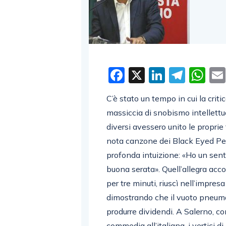
Facebook
X
LinkedI
Tele
W
C’è stato un tempo in cui la crit
massiccia di snobismo intellettu
diversi avessero unito le proprie f
nota canzone dei Black Eyed Peas,
profonda intuizione: «Ho un sen
buona serata». Quell’allegra acco
per tre minuti, riuscì nell’impres
dimostrando che il vuoto pneuma
produrre dividendi. A Salerno, c
commedia all’italiana, i vertici