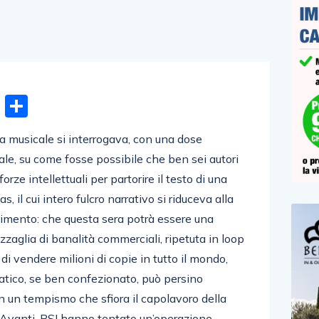
n
gram
hatsApp
Email
Condividi
ica musicale si interrogava, con una dose
ale, su come fosse possibile che ben sei autori
orze intellettuali per partorire il testo di una
 il cui intero fulcro narrativo si riduceva alla
timento: che questa sera potrà essere una
zzaglia di banalità commerciali, ripetuta in loop
a di vendere milioni di copie in tutto il mondo,
tico, se ben confezionato, può persino
on un tempismo che sfiora il capolavoro della
 di Avanti-PSI hanno tentato un’operazione