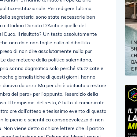
olitico-istituzionale. Per redigere l’ultimo,
ella segreteria, sono state necessarie ben
io cittadino Donato D’Aiuto e quelle del
el Duca. Il risultato? Un testo assolutamente
he non dà e non toglie nulla al dibattito
mpresa di non dire assolutamente nulla pur
Le due meteore della politica salernitana,
prio sonno dogmatico solo perché stuzzicate e
nache giornalistiche di questi giorni, hanno
e durava da anni. Ma per chi è abituato a restare
ra del pero» per l’appunto, l’esercizio della
oso. Il tempismo, del resto, è tutto: il comunicato
ttro ore dall’atteso e tesissimo evento di questo
on la piena e scientifica consapevolezza di non
 Non viene detto a chiare lettere che il partito
a manifestazione nel Salone dei Marmi; non si