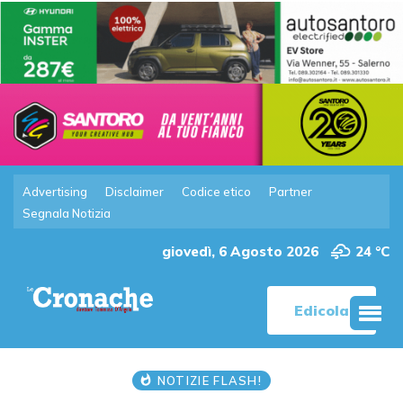
Advertising
Disclaimer
Codice etico
Partner
Segnala Notizia
giovedì, 6 Agosto 2026
24 °C
Edicola
NOTIZIE FLASH!