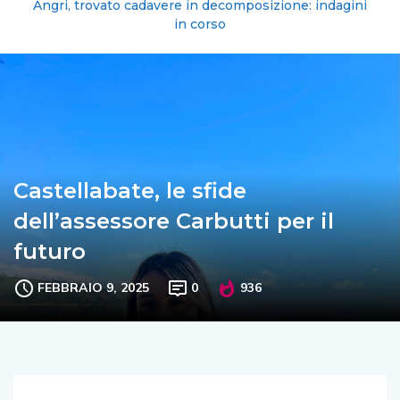
Angri, trovato cadavere in decomposizione: indagini
in corso
Castellabate, le sfide
dell’assessore Carbutti per il
futuro
FEBBRAIO 9, 2025
0
936