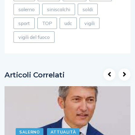
salerno
siniscalchi
soldi
sport
TOP
udc
vigili
vigili del fuoco
Articoli Correlati
SALERNO
ATTUALITÀ