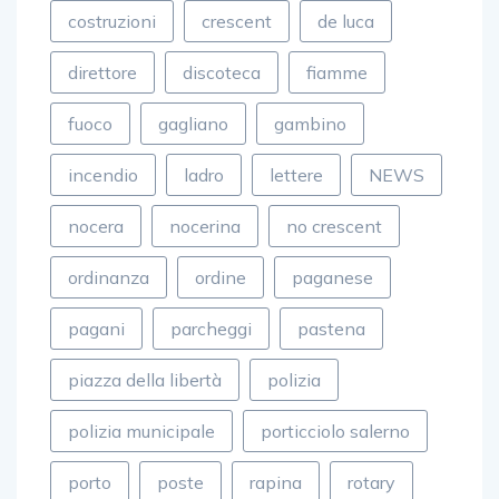
costruzioni
crescent
de luca
direttore
discoteca
fiamme
fuoco
gagliano
gambino
incendio
ladro
lettere
NEWS
nocera
nocerina
no crescent
ordinanza
ordine
paganese
pagani
parcheggi
pastena
piazza della libertà
polizia
polizia municipale
porticciolo salerno
porto
poste
rapina
rotary