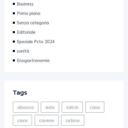
Business
Primo piano
Senza categoria
Editoriale
Speciale Pcto 2024
sanità
Enogastronomia
Tags
abusivo
auto
calcio
casa
cava
cavese
celano