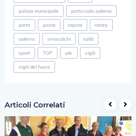
polizia municipale
porticciolo salerno
porto
poste
rapina
rotary
salerno
siniscalchi
soldi
sport
TOP
udc
vigili
vigili del fuoco
Articoli Correlati