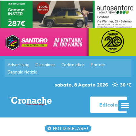
Advertising
Disclaimer
Codice etico
Partner
Segnala Notizia
sabato, 8 Agosto 2026
30 °C
Edicola
NOTIZIE FLASH!