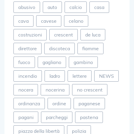
abusivo
auto
calcio
casa
cava
cavese
celano
costruzioni
crescent
de luca
direttore
discoteca
fiamme
fuoco
gagliano
gambino
incendio
ladro
lettere
NEWS
nocera
nocerina
no crescent
ordinanza
ordine
paganese
pagani
parcheggi
pastena
piazza della libertà
polizia