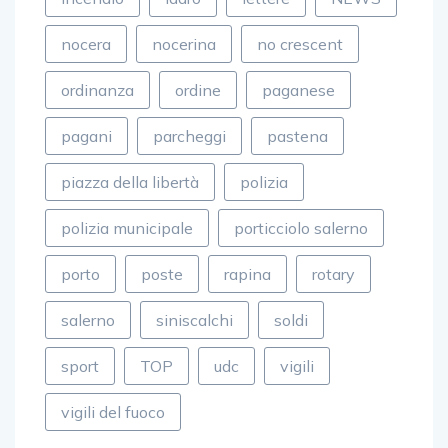
nocera
nocerina
no crescent
ordinanza
ordine
paganese
pagani
parcheggi
pastena
piazza della libertà
polizia
polizia municipale
porticciolo salerno
porto
poste
rapina
rotary
salerno
siniscalchi
soldi
sport
TOP
udc
vigili
vigili del fuoco