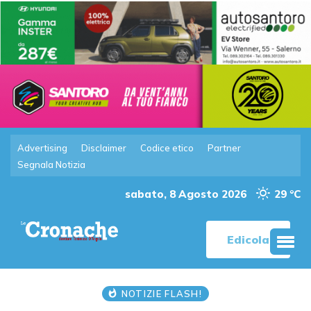
Advertising
Disclaimer
Codice etico
Partner
Segnala Notizia
sabato, 8 Agosto 2026
29 °C
Edicola
NOTIZIE FLASH!