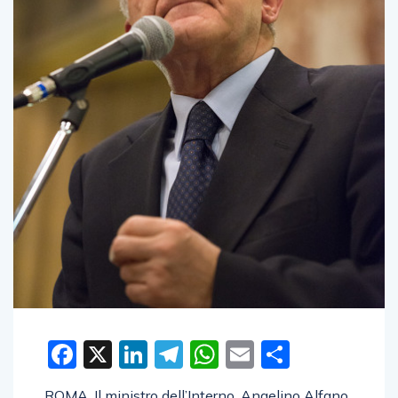
Facebook
X
LinkedIn
Telegram
WhatsApp
Email
Condivid
ROMA. Il ministro dell’Interno, Angelino Alfano,