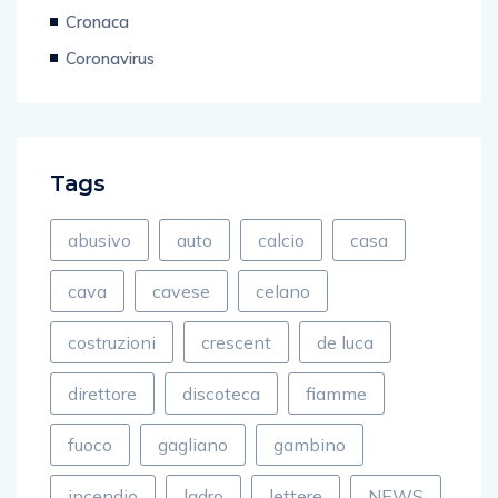
Cronaca
Coronavirus
Tags
abusivo
auto
calcio
casa
cava
cavese
celano
costruzioni
crescent
de luca
direttore
discoteca
fiamme
fuoco
gagliano
gambino
incendio
ladro
lettere
NEWS