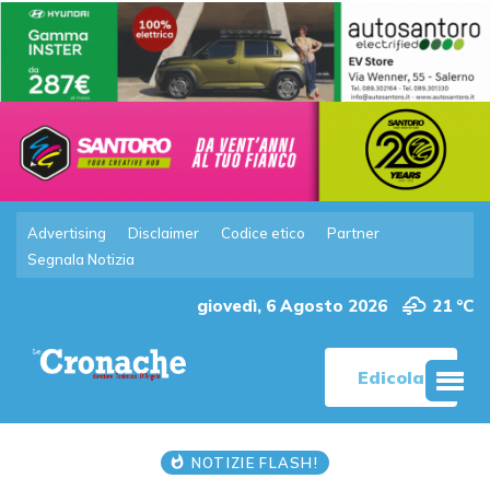
Advertising
Disclaimer
Codice etico
Partner
Segnala Notizia
giovedì, 6 Agosto 2026
21 °C
Edicola
NOTIZIE FLASH!