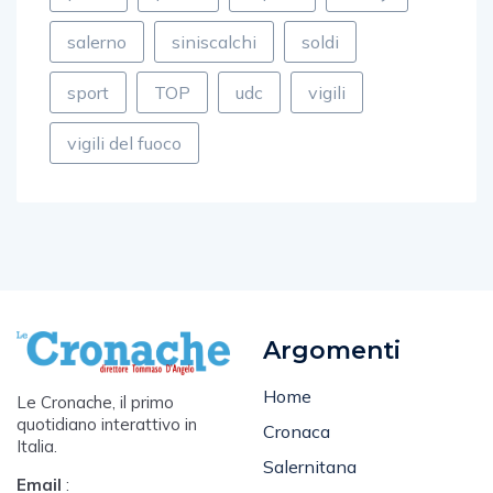
salerno
siniscalchi
soldi
sport
TOP
udc
vigili
vigili del fuoco
Argomenti
Home
Le Cronache, il primo
quotidiano interattivo in
Cronaca
Italia.
Salernitana
Email
: