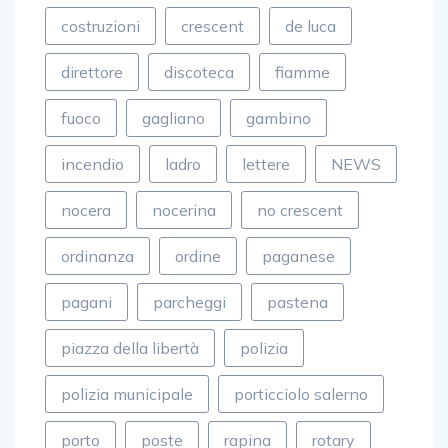
costruzioni
crescent
de luca
direttore
discoteca
fiamme
fuoco
gagliano
gambino
incendio
ladro
lettere
NEWS
nocera
nocerina
no crescent
ordinanza
ordine
paganese
pagani
parcheggi
pastena
piazza della libertà
polizia
polizia municipale
porticciolo salerno
porto
poste
rapina
rotary