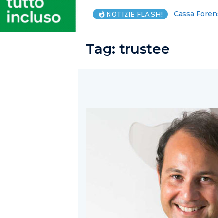
Salerno, il “
NOTIZIE FLASH!
Tag:
trustee