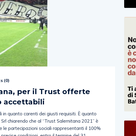
s (
0
)
na, per il Trust offerte
 accettabili
i in quanto carenti dei giusti requisiti. È quanto
t Srl chiarendo che al “Trust Salernitana 2021” è
are le partecipazioni sociali rappresentanti il 100%
a precise condizioni, entro il termine del 31