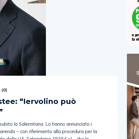
 (
0
)
stee: “Iervolino può
”
subito la Salernitana. Lo hanno annunciato i
arendo – con riferimento alla procedura per la
le della U.S. Salernitana 1919 S.r.l – che lo