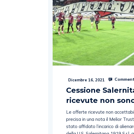
Comment
Dicembre 16, 2021
Cessione Salernita
ricevute non sono
Le offerte ricevute non accettabil
precisa in una nota il Melior Trus
stato affidato l’incarico di alien
della U.S. Salernitana 1919 S.r.l. 