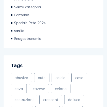
Senza categoria
Editoriale
Speciale Pcto 2024
sanità
Enogastronomia
Tags
abusivo
auto
calcio
casa
cava
cavese
celano
costruzioni
crescent
de luca