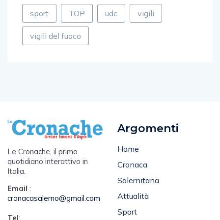
sport
TOP
udc
vigili
vigili del fuoco
Argomenti
Home
Le Cronache, il primo
quotidiano interattivo in
Cronaca
Italia.
Salernitana
Email
:
Attualità
cronacasalerno@gmail.com
Sport
Tel
: