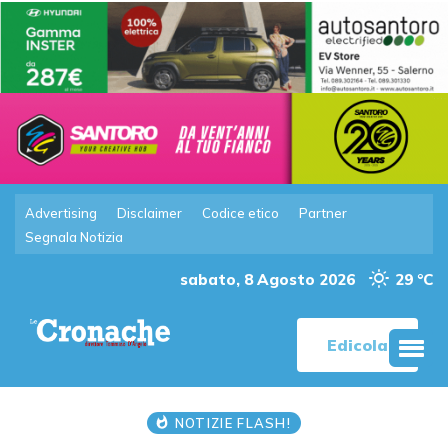
Advertising
Disclaimer
Codice etico
Partner
Segnala Notizia
sabato, 8 Agosto 2026
29 °C
Edicola
NOTIZIE FLASH!