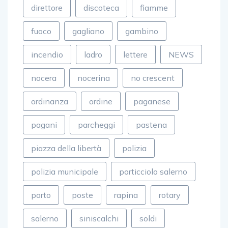
direttore
discoteca
fiamme
fuoco
gagliano
gambino
incendio
ladro
lettere
NEWS
nocera
nocerina
no crescent
ordinanza
ordine
paganese
pagani
parcheggi
pastena
piazza della libertà
polizia
polizia municipale
porticciolo salerno
porto
poste
rapina
rotary
salerno
siniscalchi
soldi