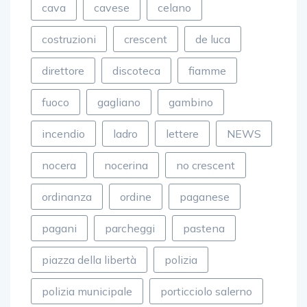
cava
cavese
celano
costruzioni
crescent
de luca
direttore
discoteca
fiamme
fuoco
gagliano
gambino
incendio
ladro
lettere
NEWS
nocera
nocerina
no crescent
ordinanza
ordine
paganese
pagani
parcheggi
pastena
piazza della libertà
polizia
polizia municipale
porticciolo salerno