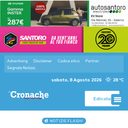
Advertising
Disclaimer
Codice etico
Partner
Segnala Notizia
sabato, 8 Agosto 2026
28 °C
Edicola
NOTIZIE FLASH!