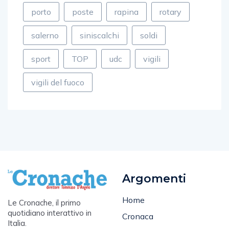
porto
poste
rapina
rotary
salerno
siniscalchi
soldi
sport
TOP
udc
vigili
vigili del fuoco
Argomenti
Home
Le Cronache, il primo
quotidiano interattivo in
Cronaca
Italia.