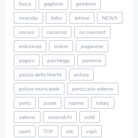
incendio
ladro
lettere
NEWS
nocera
nocerina
no crescent
ordinanza
ordine
paganese
pagani
parcheggi
pastena
piazza della libertà
polizia
polizia municipale
porticciolo salerno
porto
poste
rapina
rotary
salerno
siniscalchi
soldi
sport
TOP
udc
vigili