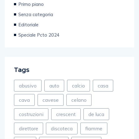
Senza categoria
Editoriale
Speciale Pcto 2024
Tags
abusivo
auto
calcio
casa
cava
cavese
celano
costruzioni
crescent
de luca
direttore
discoteca
fiamme
fuoco
gagliano
gambino