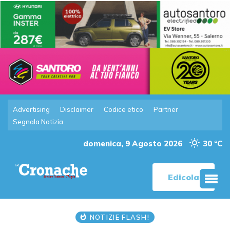
Advertising
Disclaimer
Codice etico
Partner
Segnala Notizia
domenica, 9 Agosto 2026
30 °C
Edicola
NOTIZIE FLASH!