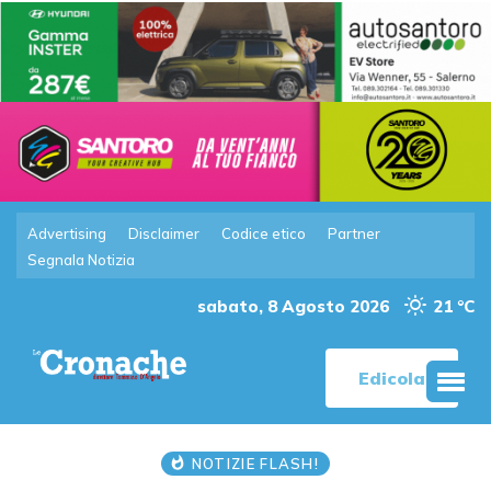
Advertising
Disclaimer
Codice etico
Partner
Segnala Notizia
sabato, 8 Agosto 2026
21 °C
Edicola
NOTIZIE FLASH!