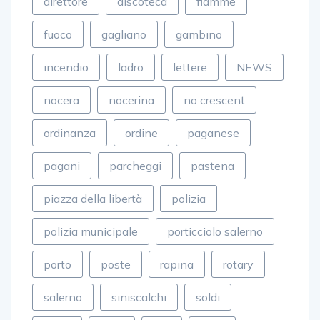
direttore
discoteca
fiamme
fuoco
gagliano
gambino
incendio
ladro
lettere
NEWS
nocera
nocerina
no crescent
ordinanza
ordine
paganese
pagani
parcheggi
pastena
piazza della libertà
polizia
polizia municipale
porticciolo salerno
porto
poste
rapina
rotary
salerno
siniscalchi
soldi