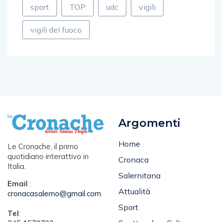
sport
TOP
udc
vigili
vigili del fuoco
Argomenti
Home
Le Cronache, il primo
quotidiano interattivo in
Cronaca
Italia.
Salernitana
Email
:
Attualità
cronacasalerno@gmail.com
Sport