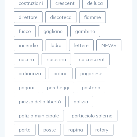
direttore
discoteca
fiamme
fuoco
gagliano
gambino
incendio
ladro
lettere
NEWS
nocera
nocerina
no crescent
ordinanza
ordine
paganese
pagani
parcheggi
pastena
piazza della libertà
polizia
polizia municipale
porticciolo salerno
porto
poste
rapina
rotary