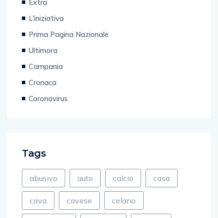
L'iniziativa
Prima Pagina Nazionale
Ultimora
Campania
Cronaca
Coronavirus
Tags
abusivo
auto
calcio
casa
cava
cavese
celano
costruzioni
crescent
de luca