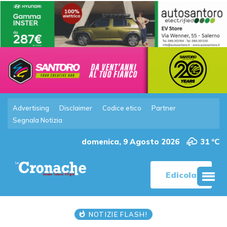
Advertising
Disclaimer
Codice etico
Partner
Segnala Notizia
domenica, 9 Agosto 2026
31 °C
Edicola
NOTIZIE FLASH!