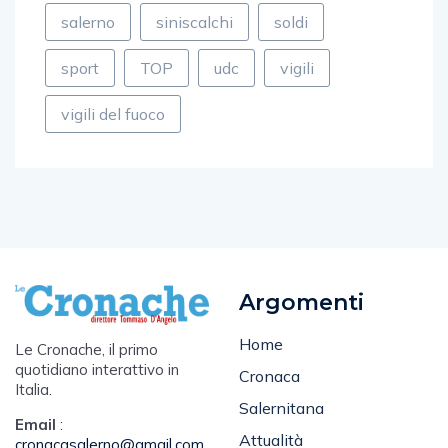
salerno
siniscalchi
soldi
sport
TOP
udc
vigili
vigili del fuoco
Argomenti
Home
Le Cronache, il primo
quotidiano interattivo in
Cronaca
Italia.
Salernitana
Email
:
Attualità
cronacasalerno@gmail.com