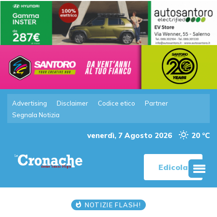
Advertising
Disclaimer
Codice etico
Partner
Segnala Notizia
venerdì, 7 Agosto 2026
20 °C
Edicola
NOTIZIE FLASH!