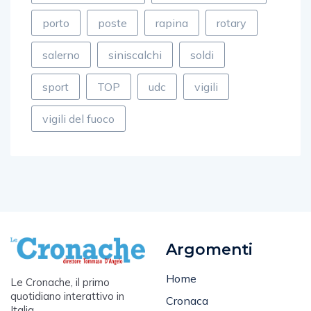
porto
poste
rapina
rotary
salerno
siniscalchi
soldi
sport
TOP
udc
vigili
vigili del fuoco
Argomenti
Home
Le Cronache, il primo
quotidiano interattivo in
Cronaca
Italia.
Salernitana