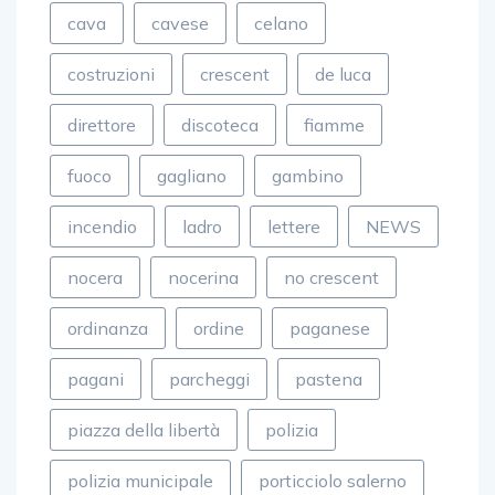
cava
cavese
celano
costruzioni
crescent
de luca
direttore
discoteca
fiamme
fuoco
gagliano
gambino
incendio
ladro
lettere
NEWS
nocera
nocerina
no crescent
ordinanza
ordine
paganese
pagani
parcheggi
pastena
piazza della libertà
polizia
polizia municipale
porticciolo salerno