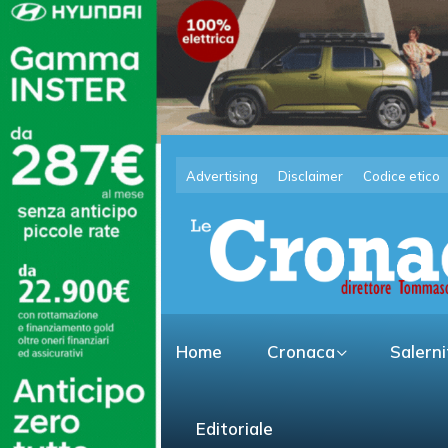
Advertising
Disclaimer
Codice etico
Home
Cronaca
Salern
Editoriale