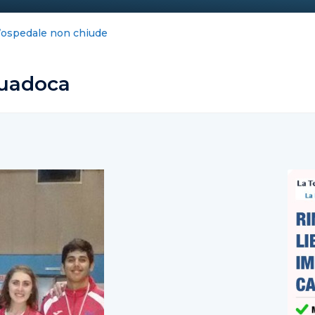
pe: la nota del Comune non chiude la vicenda
guadoca