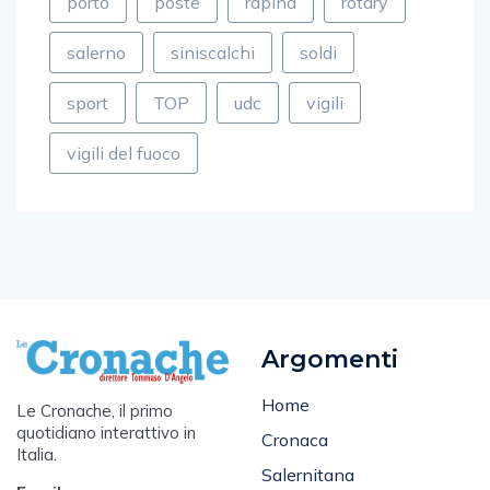
porto
poste
rapina
rotary
salerno
siniscalchi
soldi
sport
TOP
udc
vigili
vigili del fuoco
Argomenti
Home
Le Cronache, il primo
quotidiano interattivo in
Cronaca
Italia.
Salernitana