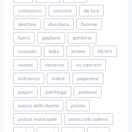
costruzioni
crescent
de luca
direttore
discoteca
fiamme
fuoco
gagliano
gambino
incendio
ladro
lettere
NEWS
nocera
nocerina
no crescent
ordinanza
ordine
paganese
pagani
parcheggi
pastena
piazza della libertà
polizia
polizia municipale
porticciolo salerno