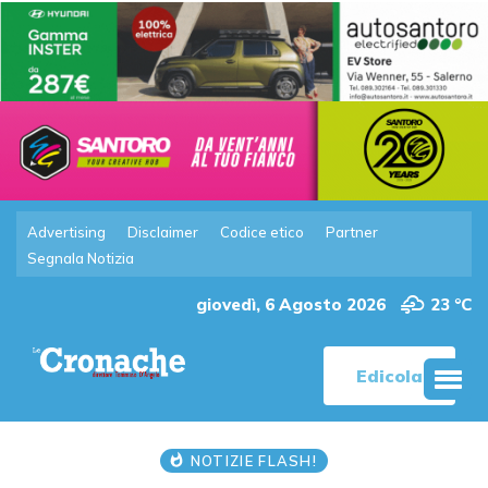
Advertising
Disclaimer
Codice etico
Partner
Segnala Notizia
giovedì, 6 Agosto 2026
23 °C
Edicola
NOTIZIE FLASH!