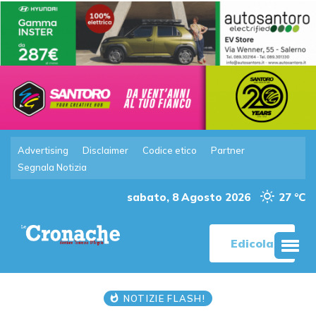
Advertising
Disclaimer
Codice etico
Partner
Segnala Notizia
sabato, 8 Agosto 2026
27 °C
Edicola
NOTIZIE FLASH!