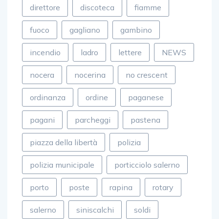
direttore
discoteca
fiamme
fuoco
gagliano
gambino
incendio
ladro
lettere
NEWS
nocera
nocerina
no crescent
ordinanza
ordine
paganese
pagani
parcheggi
pastena
piazza della libertà
polizia
polizia municipale
porticciolo salerno
porto
poste
rapina
rotary