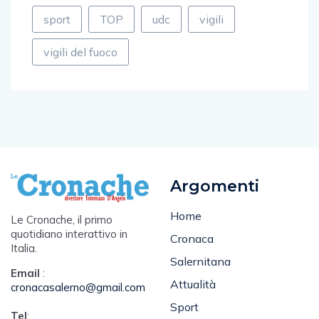
salerno
siniscalchi
soldi
sport
TOP
udc
vigili
vigili del fuoco
Argomenti
Home
Le Cronache, il primo
quotidiano interattivo in
Cronaca
Italia.
Salernitana
Email
:
Attualità
cronacasalerno@gmail.com