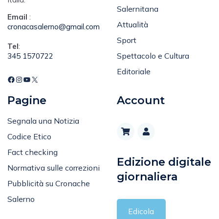
quotidiano interattivo in
Cronaca
Italia.
Salernitana
Email
:
Attualità
cronacasalerno@gmail.com
Sport
Tel
:
Spettacolo e Cultura
345 1570722
Editoriale
Pagine
Account
Segnala una Notizia
Codice Etico
Fact checking
Edizione digitale
Normativa sulle correzioni
giornaliera
Pubblicità su Cronache
Salerno