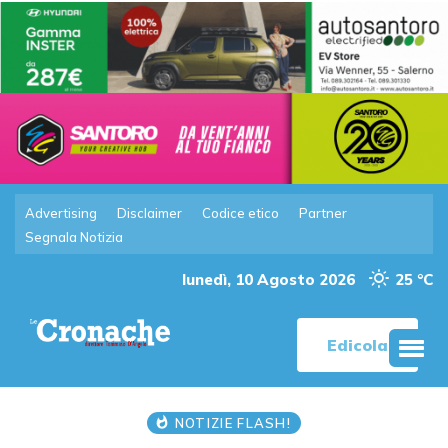
Advertising
Disclaimer
Codice etico
Partner
Segnala Notizia
lunedì, 10 Agosto 2026
25 °C
Edicola
NOTIZIE FLASH!