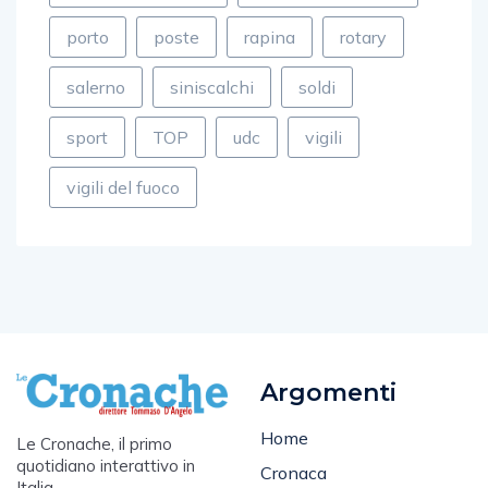
polizia municipale
porticciolo salerno
porto
poste
rapina
rotary
salerno
siniscalchi
soldi
sport
TOP
udc
vigili
vigili del fuoco
Argomenti
Home
Le Cronache, il primo