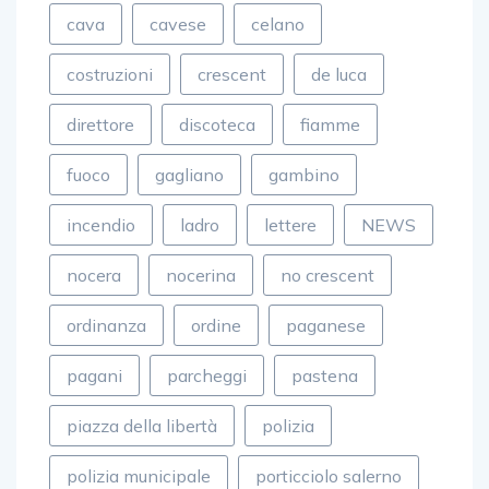
cava
cavese
celano
costruzioni
crescent
de luca
direttore
discoteca
fiamme
fuoco
gagliano
gambino
incendio
ladro
lettere
NEWS
nocera
nocerina
no crescent
ordinanza
ordine
paganese
pagani
parcheggi
pastena
piazza della libertà
polizia